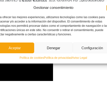
ón eficaz
«;
y Enric Soriano
, que analizará las
«Posibilidades
Gestionar consentimiento
a pizarra
Bcoach
.
a ofrecer las mejores experiencias, utilizamos tecnologías como las cookies para
acenar y/o acceder a la información del dispositivo. El consentimiento de estas
nologías nos permitirá procesar datos como el comportamiento de navegación o la
ntificaciones únicas en este sitio. No consentir o retirar el consentimiento, puede
ctar negativamente a ciertas características y funciones.
Aceptar
Denegar
Configuración
Política de cookies
Política de privacidad
Aviso Legal