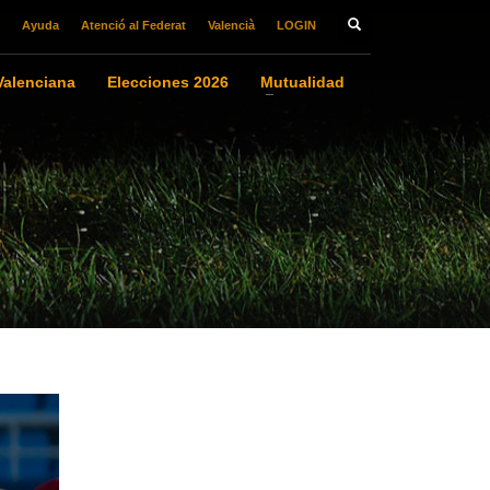
Ayuda
Atenció al Federat
Valencià
LOGIN
alenciana
Elecciones 2026
Mutualidad