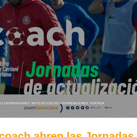
IAS ENTRENADORES
,
NOTICIAS ESCUELA ENTRENADORES
,
PORTADA
coach abren las Jornadas