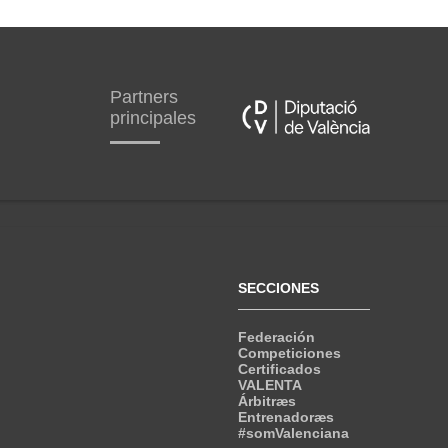
Partners
principales
SECCIONES
Federación
Competiciones
Certificados
VALENTA
Árbitræs
Entrenadoræs
#somValenciana