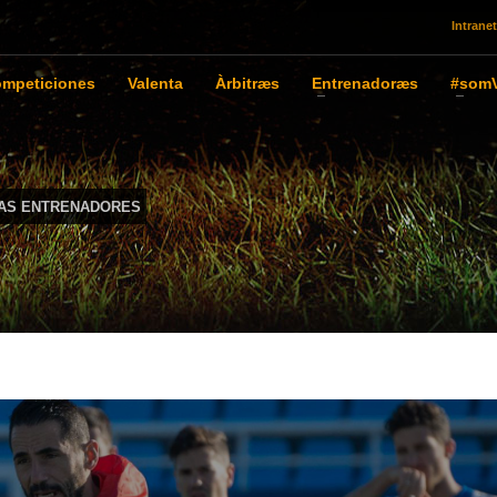
Intranet
mpeticiones
Valenta
Àrbitræs
Entrenadoræs
#somV
IAS ENTRENADORES