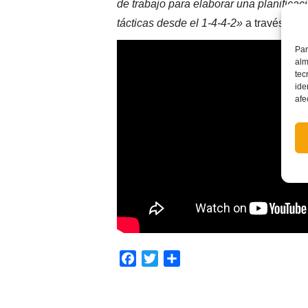
de trabajo para elaborar una planificaci
tácticas desde el 1-4-4-2»
a través de l
Par
alm
tec
ide
afe
Facebook
Twitter
Compartir