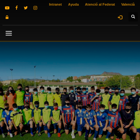
Intranet
Ayuda
Atenció al Federat
Valencià