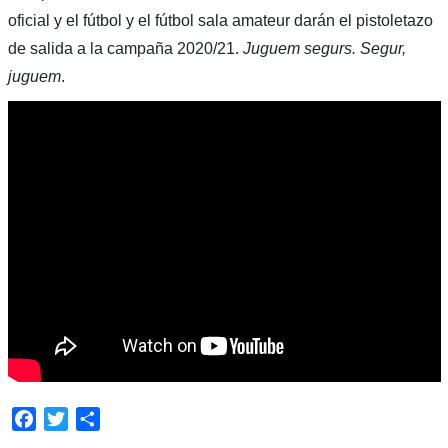
oficial y el fútbol y el fútbol sala amateur darán el pistoletazo
de salida a la campaña 2020/21.
Juguem segurs. Segur,
juguem
.
Facebook
Twitter
Compartir