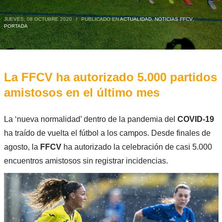
JUEVES, 08 OCTUBRE 2020
/
PUBLICADO EN
ACTUALIDAD
,
NOTICIAS FFCV
,
PORTADA
La FFCV ha autorizado 5.000 partidos
amistosos en el último mes
La ‘nueva normalidad’ dentro de la pandemia del
COVID-19
ha traído de vuelta el fútbol a los campos. Desde finales de
agosto, la
FFCV
ha autorizado la celebración de casi 5.000
encuentros amistosos sin registrar incidencias.