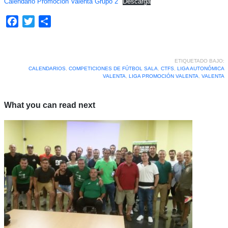
Calendario Promoción Valenta Grupo 2
Descarga
Facebook
Twitter
Compartir
ETIQUETADO BAJO:
CALENDARIOS
,
COMPETICIONES DE FÚTBOL SALA
,
CTFS
,
LIGA AUTONÓMICA
VALENTA
,
LIGA PROMOCIÓN VALENTA
,
VALENTA
What you can read next