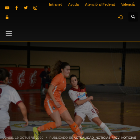
Intranet
Ayuda
Atenció al Federat
Valencià
LUNES, 19 OCTUBRE 2020
/
PUBLICADO EN
ACTUALIDAD
,
NOTICIAS FFCV
,
NOTICIAS