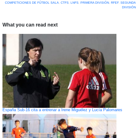
COMPETICIONES DE FÚTBOL SALA
,
CTFS
,
LNFS
,
PRIMERA DIVISIÓN
,
RFEF
,
SEGUNDA
DIVISIÓN
What you can read next
España Sub-16 cita a entrenar a Irene Miguélez y Lucía Palomares