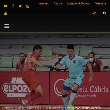
Intranet
Ayuda
Atenció al Federat
Valencià
VIERNES, 18 SEPTIEMBRE 2020
/
PUBLICADO EN
ACTUALIDAD
,
NOTICIAS FFCV
,