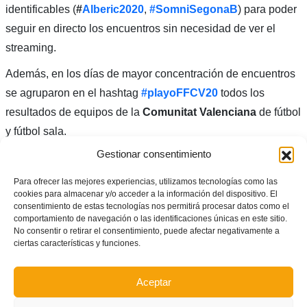
identificables (
#
Alberic2020
,
#SomniSegonaB
) para poder
seguir en directo los encuentros sin necesidad de ver el
streaming.
Además, en los días de mayor concentración de encuentros
se agruparon en el hashtag
#playoFFCV20
todos los
resultados de equipos de la
Comunitat Valenciana
de fútbol
y fútbol sala.
Gestionar consentimiento
De esta manera se facilitó el poder seguir con mayor
facilidad su evolución en las finales.
Para ofrecer las mejores experiencias, utilizamos tecnologías como las
cookies para almacenar y/o acceder a la información del dispositivo. El
consentimiento de estas tecnologías nos permitirá procesar datos como el
Hoy la tarde viene cargadita con
#playoff2020
…
comportamiento de navegación o las identificaciones únicas en este sitio.
No consentir o retirar el consentimiento, puede afectar negativamente a
ciertas características y funciones.
FÚTBOL masculino
➠ Final ascenso a
ª
Aceptar
➠ Semis ascenso
ªb