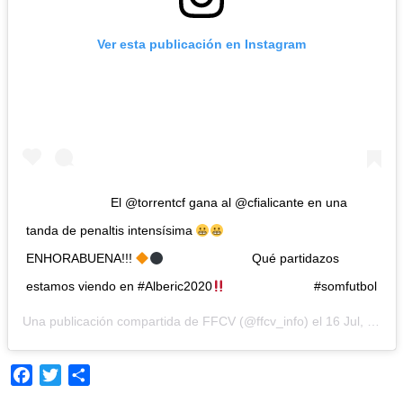
Ver esta publicación en Instagram
⠀⠀⠀⠀⠀⠀⠀⠀⠀ El @torrentcf gana al @cfialicante en una
tanda de penaltis intensísima
⠀⠀⠀⠀⠀⠀⠀⠀⠀
ENHORABUENA!!!
⠀⠀⠀⠀⠀⠀⠀⠀⠀ Qué partidazos
estamos viendo en #Alberic2020
⠀⠀⠀⠀⠀⠀⠀⠀⠀ #somfutbol
Una publicación compartida de
FFCV
(@ffcv_info) el
16 Jul, 2020 a las 2:20 PDT
Facebook
Twitter
Compartir