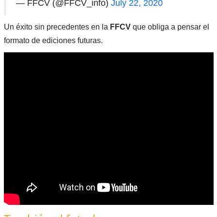
— FFCV (@FFCV_info)
July 22, 2020
Un éxito sin precedentes en la
FFCV
que obliga a pensar el
formato de ediciones futuras.