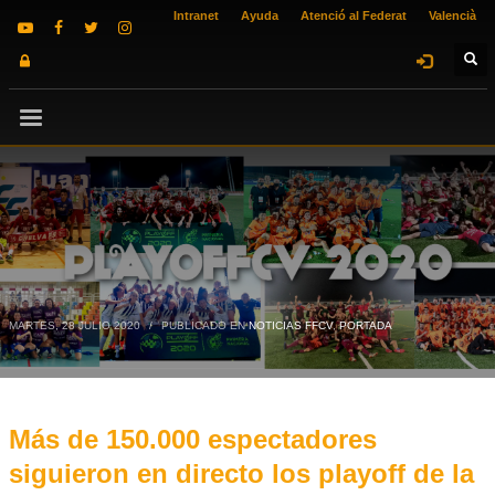
Intranet
Ayuda
Atenció al Federat
Valencià
MARTES, 28 JULIO 2020
/
PUBLICADO EN
NOTICIAS FFCV
,
PORTADA
Más de 150.000 espectadores
siguieron en directo los playoff de la