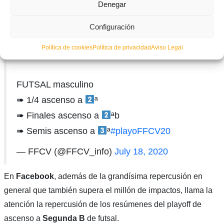
Denegar
FUTSAL
#Valenta
Configuración
➠ Semis ascenso a
ª
Política de cookies
Política de privacidad
Aviso Legal
➠ Semis ascenso a
ª
FUTSAL masculino
➠ 1/4 ascenso a
ª
➠ Finales ascenso a
ªb
➠ Semis ascenso a
ª
#playoFFCV20
— FFCV (@FFCV_info)
July 18, 2020
En
Facebook
, además de la grandísima repercusión en
general que también supera el millón de impactos, llama la
atención la repercusión de los resúmenes del playoff de
ascenso a
Segunda B
de futsal.