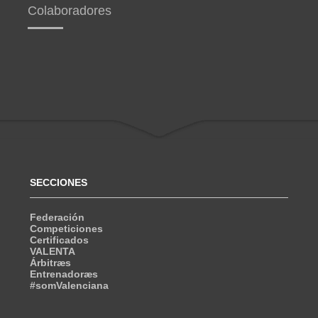
Colaboradores
SECCIONES
Federación
Competiciones
Certificados
VALENTA
Árbitræs
Entrenadoræs
#somValenciana