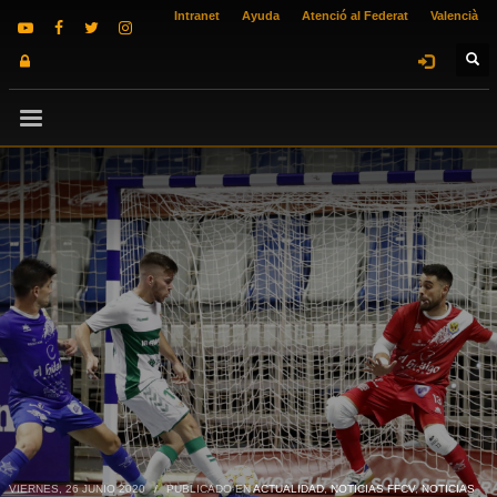
Intranet
Ayuda
Atenció al Federat
Valencià
VIERNES, 26 JUNIO 2020
/
PUBLICADO EN
ACTUALIDAD
,
NOTICIAS FFCV
,
NOTICIAS