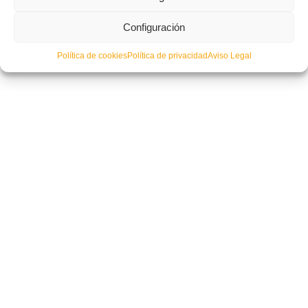
RFEF sortea mañana las sedes de las Fases Finales de los Campeonatos
Configuración
masculinos Cadete y Juvenil
Política de cookies
Política de privacidad
Aviso Legal