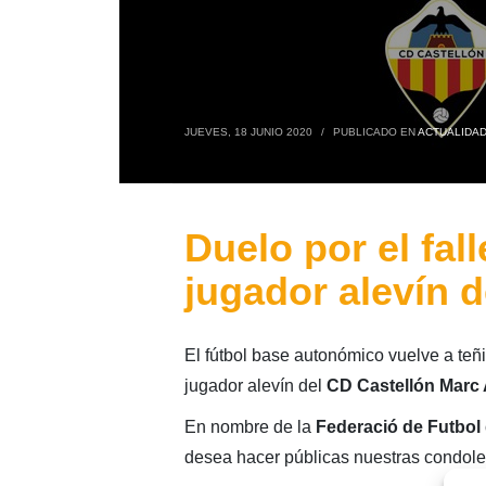
JUEVES, 18 JUNIO 2020
/
PUBLICADO EN
ACTUALIDA
Duelo por el fal
jugador alevín 
El fútbol base autonómico vuelve a teñirs
jugador alevín del
CD Castellón
Marc 
En nombre de la
Federació de Futbol 
desea hacer públicas nuestras condolenc