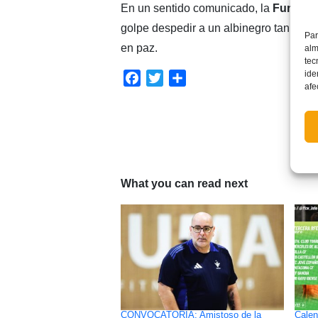
En un sentido comunicado, la
Fundaci
golpe despedir a un albinegro tan jov
Par
en paz.
alm
tec
ide
Facebook
Twitter
Compartir
afe
What you can read next
CONVOCATORIA: Amistoso de la
Calen