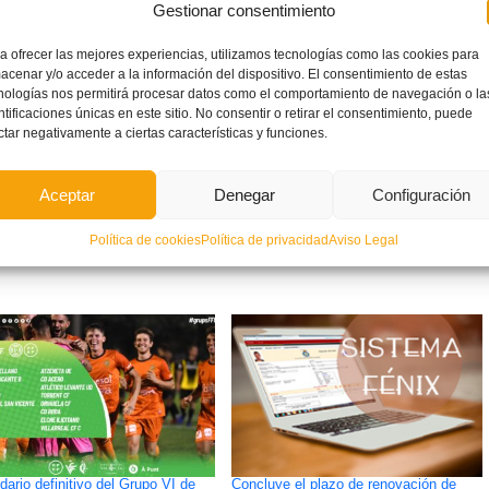
Gestionar consentimiento
ó del CD Castellón
ha manifestado que se trata de «un duro
en como
Marc Andrei
, que ahora brillará en el cielo». Descanse
a ofrecer las mejores experiencias, utilizamos tecnologías como las cookies para
acenar y/o acceder a la información del dispositivo. El consentimiento de estas
nologías nos permitirá procesar datos como el comportamiento de navegación o la
ntificaciones únicas en este sitio. No consentir o retirar el consentimiento, puede
ctar negativamente a ciertas características y funciones.
Aceptar
Denegar
Configuración
ETIQUETADO BAJO:
OBITUARIO
Política de cookies
Política de privacidad
Aviso Legal
dario definitivo del Grupo VI de
Concluye el plazo de renovación de