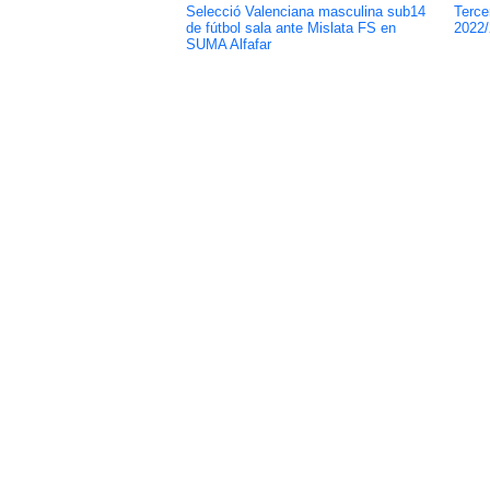
Selecció Valenciana masculina sub14
Terce
de fútbol sala ante Mislata FS en
2022/
SUMA Alfafar