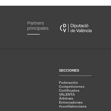
Partners
principales
SECCIONES
Federación
Competiciones
Certificados
VALENTA
Árbitræs
Entrenadoræs
#somValenciana