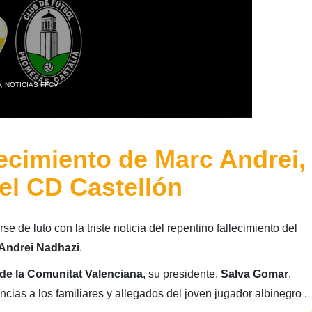
D
,
NOTICIAS FFCV
lecimiento de Marc Andrei,
del CD Castellón
e de luto con la triste noticia del repentino fallecimiento del
Andrei Nadhazi
.
de la Comunitat Valenciana
, su presidente,
Salva Gomar
,
ias a los familiares y allegados del joven jugador albinegro .