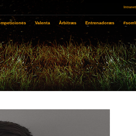
Intranet
mpeticiones
Valenta
Àrbitræs
Entrenadoræs
#somV