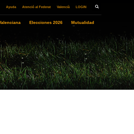
Ayuda
Atenció al Federat
Valencià
LOGIN
alenciana
Elecciones 2026
Mutualidad