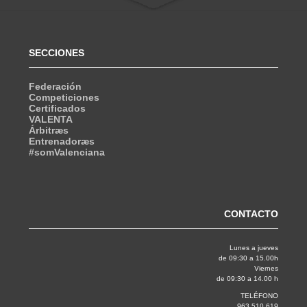
SECCIONES
Federación
Competiciones
Certificados
VALENTA
Árbitræs
Entrenadoræs
#somValenciana
CONTACTO
Lunes a jueves
de 09:30 a 15.00h
Viernes
de 09:30 a 14.00 h
TELÉFONO
963 510 619