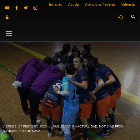
Intranet
Ayuda
Atenció al Federat
Valencià
VIERNES, 07 FEBRERO 2020
/
PUBLICADO EN
ACTUALIDAD
,
NOTICIAS FFCV
,
NOTICIAS FÚTBOL SALA