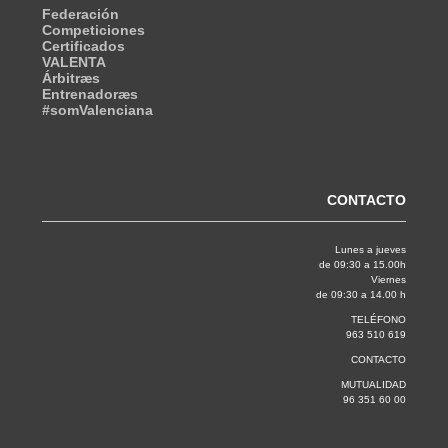
Federación
Competiciones
Certificados
VALENTA
Árbitræs
Entrenadoræs
#somValenciana
CONTACTO
Lunes a jueves
de 09:30 a 15.00h
Viernes
de 09:30 a 14.00 h
TELÉFONO
963 510 619
CONTACTO
MUTUALIDAD
96 351 60 00