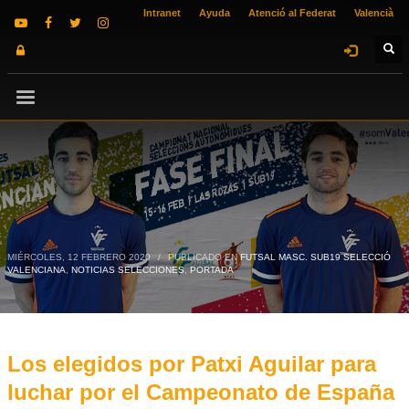
Intranet
Ayuda
Atenció al Federat
Valencià
MIÉRCOLES, 12 FEBRERO 2020
/
PUBLICADO EN
FUTSAL MASC. SUB19 SELECCIÓ
VALENCIANA
,
NOTICIAS SELECCIONES
,
PORTADA
Los elegidos por Patxi Aguilar para
luchar por el Campeonato de España