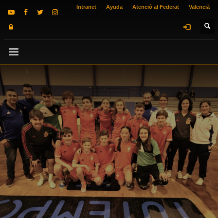
Intranet
Ayuda
Atenció al Federat
Valencià