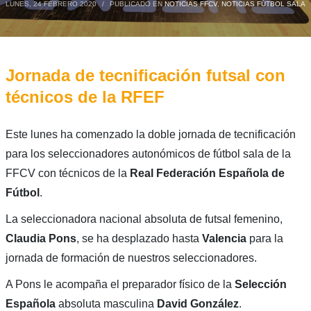
LUNES, 24 FEBRERO 2020
/
PUBLICADO EN
NOTICIAS FFCV
,
NOTICIAS FÚTBOL SALA
Jornada de tecnificación futsal con
técnicos de la RFEF
Este lunes ha comenzado la doble jornada de tecnificación
para los seleccionadores autonómicos de fútbol sala de la
FFCV con técnicos de la
Real Federación Española de
Fútbol
.
La seleccionadora nacional absoluta de futsal femenino,
Claudia Pons
, se ha desplazado hasta
Valencia
para la
jornada de formación de nuestros seleccionadores.
A Pons le acompaña el preparador físico de la
Selección
Española
absoluta masculina
David González
.