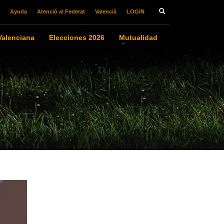
Ayuda
Atenció al Federat
Valencià
LOGIN
alenciana
Elecciones 2026
Mutualidad