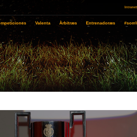
Intranet
mpeticiones
Valenta
Àrbitræs
Entrenadoræs
#somV