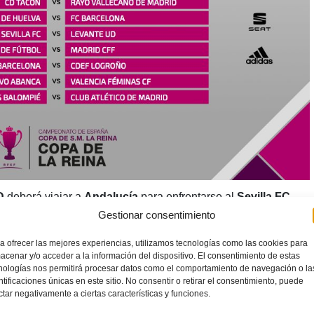
UD
deberá viajar a
Andalucía
para enfrentarse al
Sevilla FC
,
Gestionar consentimiento
 lo propio en
Galicia
para intentar superar al
Deportivo
a ofrecer las mejores experiencias, utilizamos tecnologías como las cookies para
acenar y/o acceder a la información del dispositivo. El consentimiento de estas
entre el 11 y el 13 de febrero próximos.
nologías nos permitirá procesar datos como el comportamiento de navegación o la
ntificaciones únicas en este sitio. No consentir o retirar el consentimiento, puede
ctar negativamente a ciertas características y funciones.