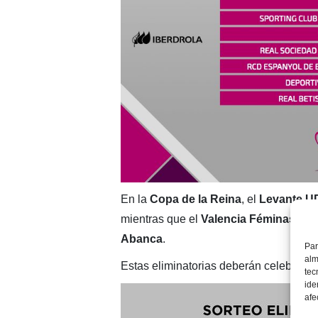
En la
Copa de la Reina
, el
Levante 
mientras que el
Valencia Féminas
hará
Abanca
.
Par
alm
Estas eliminatorias deberán celebrarse 
tec
ide
afe