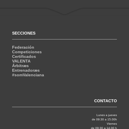
SECCIONES
Federación
Competiciones
Certificados
VALENTA
Árbitræs
Entrenadoræs
#somValenciana
CONTACTO
Lunes a jueves
de 09:30 a 15.00h
Viernes
de 09:30 a 14.00 h