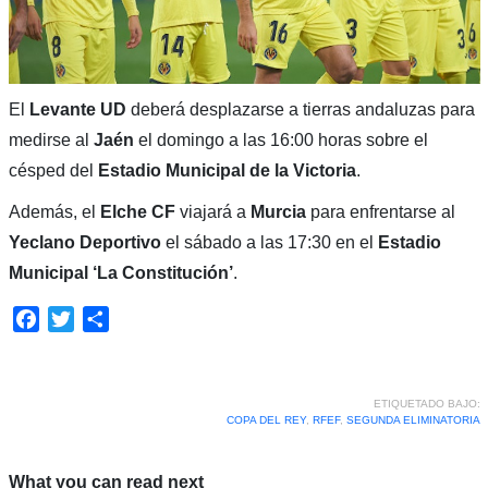
El
Levante UD
deberá desplazarse a tierras andaluzas para
medirse al
Jaén
el domingo a las 16:00 horas sobre el
césped del
Estadio Municipal de la Victoria
.
Además, el
Elche CF
viajará a
Murcia
para enfrentarse al
Yeclano Deportivo
el sábado a las 17:30 en el
Estadio
Municipal ‘La Constitución’
.
Facebook
Twitter
Compartir
ETIQUETADO BAJO:
COPA DEL REY
,
RFEF
,
SEGUNDA ELIMINATORIA
What you can read next