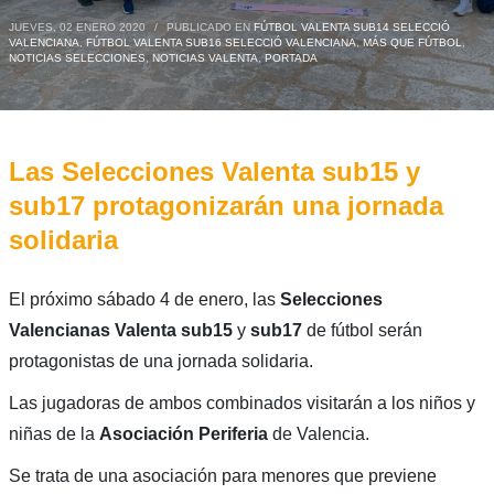
JUEVES, 02 ENERO 2020
/
PUBLICADO EN
FÚTBOL VALENTA SUB14 SELECCIÓ
VALENCIANA
,
FÚTBOL VALENTA SUB16 SELECCIÓ VALENCIANA
,
MÁS QUE FÚTBOL
,
NOTICIAS SELECCIONES
,
NOTICIAS VALENTA
,
PORTADA
Las Selecciones Valenta sub15 y
sub17 protagonizarán una jornada
solidaria
El próximo sábado 4 de enero, las
Selecciones
Valencianas Valenta sub15
y
sub17
de fútbol serán
protagonistas de una jornada solidaria.
Las jugadoras de ambos combinados visitarán a los niños y
niñas de la
Asociación Periferia
de Valencia.
Se trata de una asociación para menores que previene