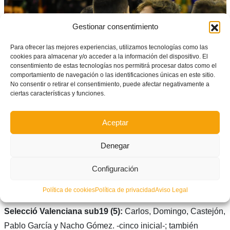
Gestionar consentimiento
Para ofrecer las mejores experiencias, utilizamos tecnologías como las
cookies para almacenar y/o acceder a la información del dispositivo. El
consentimiento de estas tecnologías nos permitirá procesar datos como el
comportamiento de navegación o las identificaciones únicas en este sitio.
No consentir o retirar el consentimiento, puede afectar negativamente a
ciertas características y funciones.
Aceptar
FICHA TÉCNICA
Denegar
Castilla-La Mancha (1):
Mario Sáiz, Mario García, Lucas,
Configuración
Samuel y Cendán -cinco inicial.; también jugaron Manu,
Política de cookies
Política de privacidad
Aviso Legal
Ángel, Piqueras, Tordesillas, Manzanedo, Cózar y Jonathan.
Selecció Valenciana sub19 (5):
Carlos, Domingo, Castejón,
Pablo García y Nacho Gómez. -cinco inicial-; también