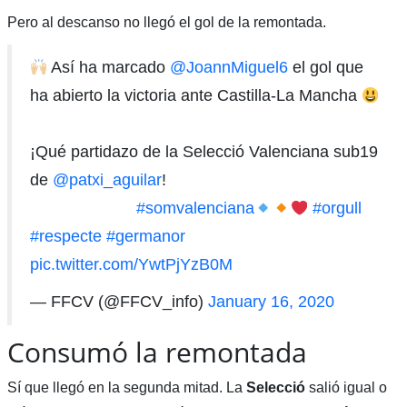
Pero al descanso no llegó el gol de la remontada.
Así ha marcado
@JoannMiguel6
el gol que
ha abierto la victoria ante Castilla-La Mancha
¡Qué partidazo de la Selecció Valenciana sub19
de
@patxi_aguilar
!
⠀⠀⠀⠀⠀⠀⠀⠀⠀
#somvalenciana
#orgull
#respecte
#germanor
pic.twitter.com/YwtPjYzB0M
— FFCV (@FFCV_info)
January 16, 2020
Consumó la remontada
Sí que llegó en la segunda mitad. La
Selecció
salió igual o