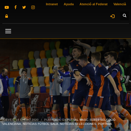
Intranet
Ayuda
Atenció al Federat
Valencià
JUEVES, 16 ENERO 2020
/
PUBLICADO EN
FUTSAL MASC. SUB19 SELECCIÓ
VALENCIANA
,
NOTICIAS FÚTBOL SALA
,
NOTICIAS SELECCIONES
,
PORTADA