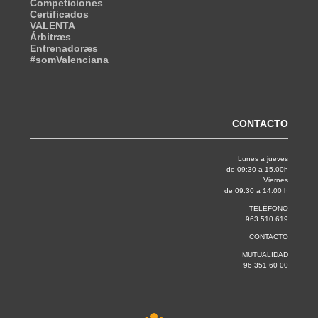
Competiciones
Certificados
VALENTA
Árbitræs
Entrenadoræs
#somValenciana
CONTACTO
Lunes a jueves
de 09:30 a 15.00h
Viernes
de 09:30 a 14.00 h
TELÉFONO
963 510 619
CONTACTO
MUTUALIDAD
96 351 60 00