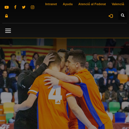
Intranet
Ayuda
Atenció al Federat
Valencià