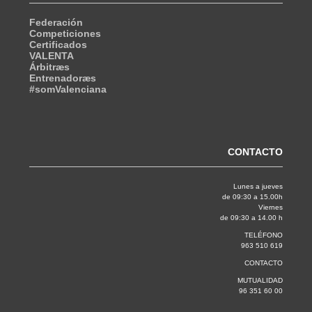
Federación
Competiciones
Certificados
VALENTA
Árbitræs
Entrenadoræs
#somValenciana
CONTACTO
Lunes a jueves
de 09:30 a 15.00h
Viernes
de 09:30 a 14.00 h
TELÉFONO
963 510 619
CONTACTO
MUTUALIDAD
96 351 60 00