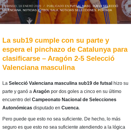
DOMINGO, 19 ENERO 2020
/
PUBLICADO EN
FUTSAL MASC. SUB19 SELECCIÓ
VALENCIANA
,
NOTICIAS FÚTBOL SALA
,
NOTICIAS SELECCIONES
,
PORTADA
La sub19 cumple con su parte y
espera el pinchazo de Catalunya para
clasificarse – Aragón 2-5 Selecció
Valenciana masculina
La
Selecció Valenciana masculina sub19 de futsal
hizo su
parte y ganó a
Aragón
por dos goles a cinco en su último
encuentro del
Campeonato Nacional de Selecciones
Autonómicas
disputado en
Cuenca
.
Pero puede que esto no sea suficiente. De hecho, lo más
seguro es que esto no sea suficiente atendiendo a la lógica