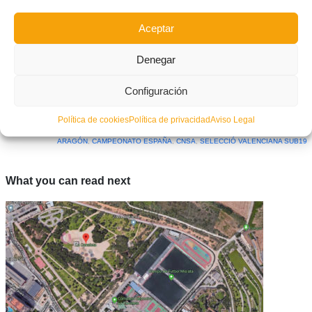
Aceptar
Denegar
Facebook
Twitter
Compartir
Configuración
Política de cookies
Política de privacidad
Aviso Legal
ETIQUETADO BAJO:
ARAGÓN
,
CAMPEONATO ESPAÑA
,
CNSA
,
SELECCIÓ VALENCIANA SUB19
What you can read next