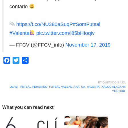
contarlo
https://t.co/NU380aSuqP
#SomFutsal
#Valenta
pic.twitter.com/l85bHIoqiv
— FFCV (@FFCV_info)
November 17, 2019
Facebook
Twitter
Compartir
ETIQUETADO BAJO:
DERBI
,
FUTSAL FEMENINO
,
FUTSAL VALENCIANA
,
UA
,
VALENTA
,
XALOC ALACANT
,
YOUTUBE
What you can read next