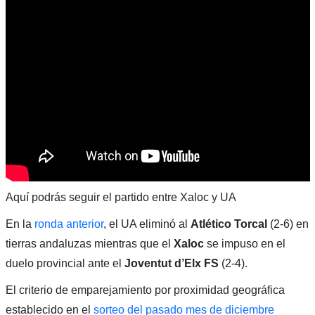
Aquí podrás seguir el partido entre Xaloc y UA
En la
ronda anterior
, el UA eliminó al
Atlético Torcal
(2-6) en
tierras andaluzas mientras que el
Xaloc
se impuso en el
duelo provincial ante el
Joventut d’Elx FS
(2-4).
El criterio de emparejamiento por proximidad geográfica
establecido en el
sorteo del pasado mes de diciembre