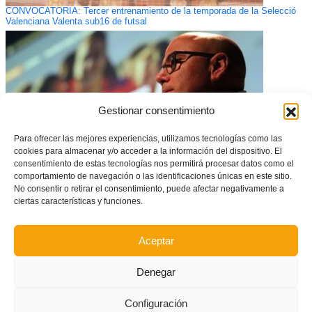
CONVOCATORIA: Tercer entrenamiento de la temporada de la Selecció
Valenciana Valenta sub16 de futsal
Gestionar consentimiento
Para ofrecer las mejores experiencias, utilizamos tecnologías como las
cookies para almacenar y/o acceder a la información del dispositivo. El
consentimiento de estas tecnologías nos permitirá procesar datos como el
comportamiento de navegación o las identificaciones únicas en este sitio.
No consentir o retirar el consentimiento, puede afectar negativamente a
ciertas características y funciones.
El Área Valenta convoca a todos los clubes a su reunión anual telemática
el día 19 de abril
Aceptar
Denegar
Configuración