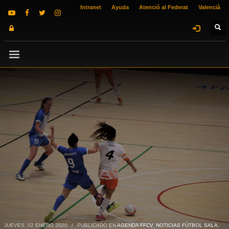
Intranet
Ayuda
Atenció al Federat
Valencià
JUEVES, 02 ENERO 2020
/
PUBLICADO EN
AGENDA FFCV
,
NOTICIAS FÚTBOL SALA
,