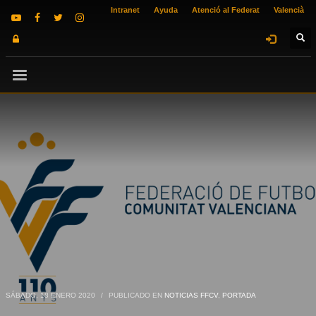
Intranet
Ayuda
Atenció al Federat
Valencià
SÁBADO, 18 ENERO 2020
/
PUBLICADO EN
NOTICIAS FFCV
,
PORTADA