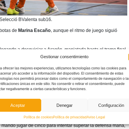
 Selecció BValenta sub16.
 botas de
Marina Escaño
, aunque el ritmo de juego siguió
llegando a desquiciar a Aragón, maniatada hasta el tramo final
Gestionar consentimiento
 de nuevo el empate en las botas de Escaño.
 una jugada de fortuna de
María Moreno
. Al descanso, 2-3
a ofrecer las mejores experiencias, utilizamos tecnologías como las cookies para
acenar y/o acceder a la información del dispositivo. El consentimiento de estas
nologías nos permitirá procesar datos como el comportamiento de navegación o la
ntificaciones únicas en este sitio. No consentir o retirar el consentimiento, puede
particular recién iniciada la segunda mitad, y su compañera
ctar negativamente a ciertas características y funciones.
ués.
Aceptar
Denegar
Configuración
tereses de las valencianas, que aún así no le perdieron la cara
Política de cookies
Política de privacidad
Aviso Legal
o
mandó jugar de cinco para intentar superar la defensa maña,