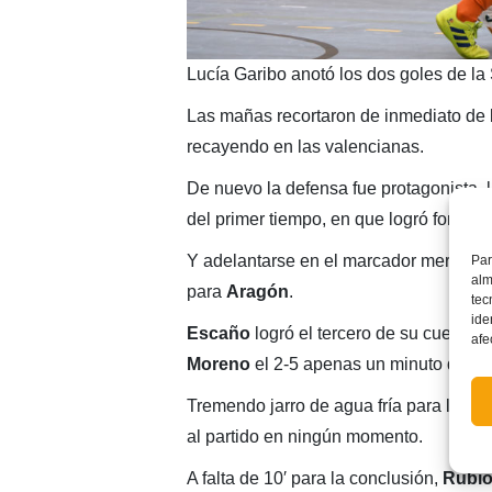
Lucía Garibo anotó los dos goles de la
Las mañas recortaron de inmediato de
recayendo en las valencianas.
De nuevo la defensa fue protagonista, 
del primer tiempo, en que logró forzar
Y adelantarse en el marcador merced a
Par
alm
para
Aragón
.
tec
ide
Escaño
logró el tercero de su cuenta 
afe
Moreno
el 2-5 apenas un minuto desp
Tremendo jarro de agua fría para los in
al partido en ningún momento.
A falta de 10′ para la conclusión,
Rubi