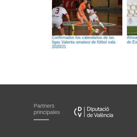
Confirmados los calendarios de las
Almor
ligas Valenta amateur de fútbol sala
de Es
2020/21
Partners
principales