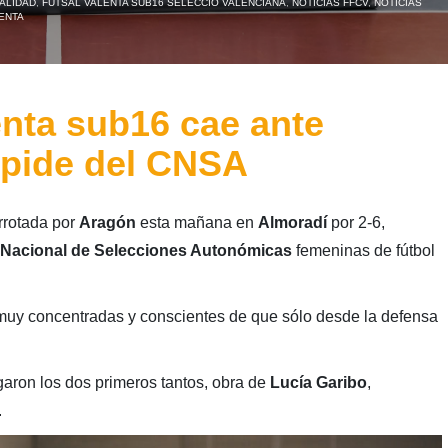
ALIDAD
,
FUTSAL VALENTA SUB16 SELECCIÓ VALENCIANA
,
NOTICIAS FFCV
,
NOTICIAS
ENTA
enta sub16 cae ante
spide del CNSA
rrotada por
Aragón
esta mañana en
Almoradí
por 2-6,
Nacional de Selecciones Autonómicas
femeninas de fútbol
 muy concentradas y conscientes de que sólo desde la defensa
egaron los dos primeros tantos, obra de
Lucía Garibo
,
.