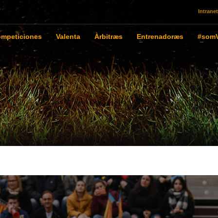
Intranet
mpeticiones
Valenta
Àrbitræs
Entrenadoræs
#somV