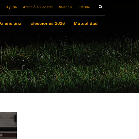
Ayuda
Atenció al Federat
Valencià
LOGIN
alenciana
Elecciones 2026
Mutualidad