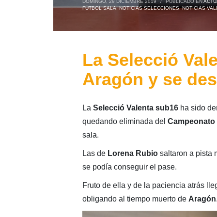
DOMINGO, 29 DICIEMBRE 2019
/
PUBLICADO EN
ACTU
FÚTBOL SALA
,
NOTICIAS SELECCIONES
,
NOTICIAS VAL
La Selecció Val
Aragón y se de
La
Selecció Valenta sub16
ha sido de
quedando eliminada del
Campeonato 
sala.
Las de
Lorena Rubio
saltaron a pista
se podía conseguir el pase.
Fruto de ella y de la paciencia atrás ll
obligando al tiempo muerto de
Aragón