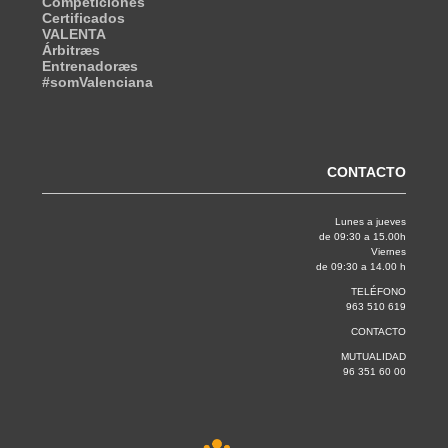
Competiciones
Certificados
VALENTA
Árbitræs
Entrenadoræs
#somValenciana
CONTACTO
Lunes a jueves
de 09:30 a 15.00h
Viernes
de 09:30 a 14.00 h
TELÉFONO
963 510 619
CONTACTO
MUTUALIDAD
96 351 60 00