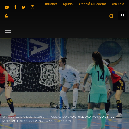
Intranet
Ayuda
Atenció al Federat
Valencià
MARTES, 10 DICIEMBRE 2019
/
PUBLICADO EN
ACTUALIDAD
,
NOTICIAS FFCV
,
NOTICIAS FÚTBOL SALA
,
NOTICIAS SELECCIONES