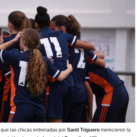
l que las chicas entrenadas por
Santi Triguero
merecieron la