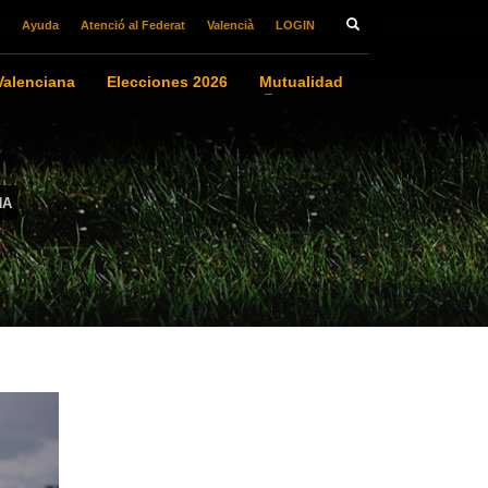
Ayuda
Atenció al Federat
Valencià
LOGIN
alenciana
Elecciones 2026
Mutualidad
NA