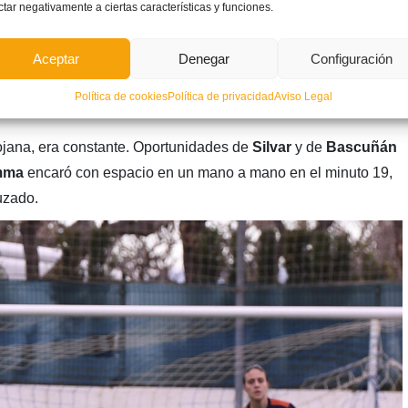
ampo de la Valenciana se hizo con el encuentro.
Santi
ctar negativamente a ciertas características y funciones.
n de
Nuria Martínez
, quien hizo tándem perfecto con
Gema
Aceptar
Denegar
Configuración
izó el balón para que le llegara a las que tenían que hacer
Política de cookies
Política de privacidad
Aviso Legal
a
.
iojana, era constante. Oportunidades de
Silvar
y de
Bascuñán
mma
encaró con espacio en un mano a mano en el minuto 19,
uzado.