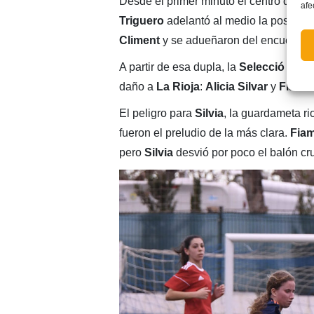
Desde el primer minuto el centro del c
afe
Triguero
adelantó al medio la posició
Climent
y se adueñaron del encuentro.
A partir de esa dupla, la
Selecció
canal
daño a
La Rioja
:
Alicia Silvar
y
Fiamm
El peligro para
Silvia
, la guardameta r
fueron el preludio de la más clara.
Fia
pero
Silvia
desvió por poco el balón cr