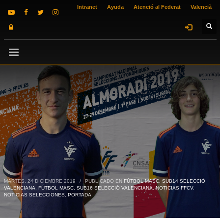
Intranet
Ayuda
Atenció al Federat
Valencià
MARTES, 24 DICIEMBRE 2019
/
PUBLICADO EN
FÚTBOL MASC. SUB14 SELECCIÓ
VALENCIANA
,
FÚTBOL MASC. SUB16 SELECCIÓ VALENCIANA
,
NOTICIAS FFCV
,
NOTICIAS SELECCIONES
,
PORTADA