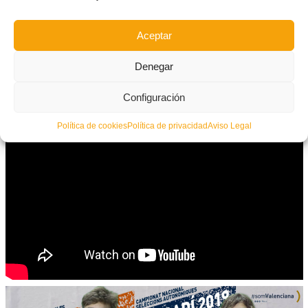
12.30h
Aceptar
Selecció Valenciana sub16
–
Melilla
Denegar
Configuración
Política de cookies
Política de privacidad
Aviso Legal