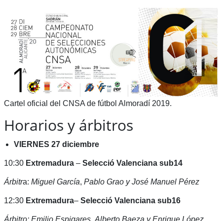
Cartel oficial del CNSA de fútbol Almoradí 2019.
Horarios y árbitros
VIERNES 27 diciembre
10:30
Extremadura
–
Selecció Valenciana sub14
Árbitr
a:
Miguel García
,
Pablo Grao
y José Manuel Pérez
12:30
Extremadura
–
Selecció Valenciana sub16
Árbitro: Emilio Espigares
,
Alberto Baeza y Enrique López