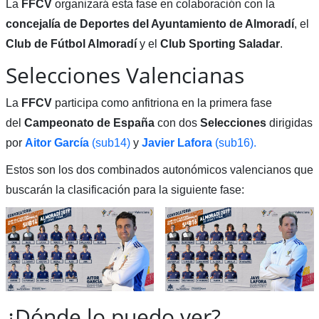
La
FFCV
organizará esta fase en colaboración con la
concejalía de Deportes del Ayuntamiento de Almoradí
, el
Club de Fútbol Almoradí
y el
Club Sporting Saladar
.
Selecciones Valencianas
La
FFCV
participa como anfitriona en la primera fase
del
Campeonato
de
España
con dos
Selecciones
dirigidas
por
Aitor García
(sub14)
y
Javier Lafora
(sub16).
Estos son los dos combinados autonómicos valencianos que
buscarán la clasificación para la siguiente fase:
¿Dónde lo puedo ver?