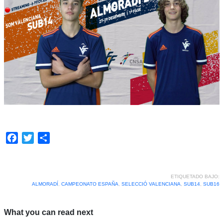
Facebook
Twitter
Compartir
ETIQUETADO BAJO:
ALMORADÍ
,
CAMPEONATO ESPAÑA
,
SELECCIÓ VALENCIANA
,
SUB14
,
SUB16
What you can read next