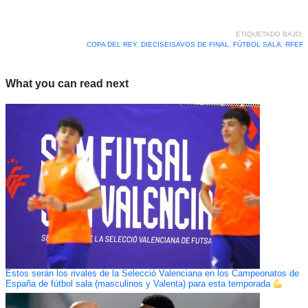
ETIQUETADO BAJO:
COPA DEL REY
,
DIECISEISAVOS DE FINAL
,
FÚTBOL SALA
,
RFEF
What you can read next
Estos serán los rivales de la Selecció Valenciana en los Campeonatos de
España de fútbol sala (masculinos y Valenta) para esta temporada