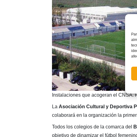
Par
alm
tec
ide
afe
Instalaciones que acogeran el CNSA. F
La
Asociación Cultural y Deportiva 
colaborará en la organización la prime
Todos los colegios de la comarca del
Ba
objetivo de dinamizar el fútbol femenin