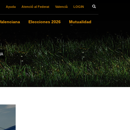
Ayuda
Atenció al Federat
Valencià
LOGIN
alenciana
Elecciones 2026
Mutualidad
NA