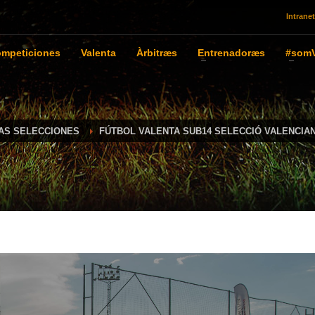
Intranet
mpeticiones
Valenta
Àrbitræs
Entrenadoræs
#somV
IAS SELECCIONES
FÚTBOL VALENTA SUB14 SELECCIÓ VALENCIA