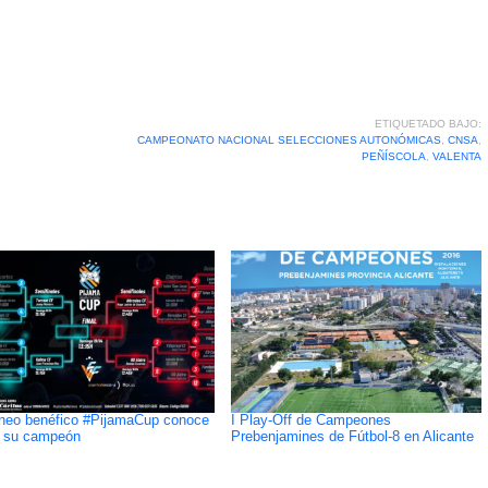
ETIQUETADO BAJO:
CAMPEONATO NACIONAL SELECCIONES AUTONÓMICAS
,
CNSA
,
PEÑÍSCOLA
,
VALENTA
rneo benéfico #PijamaCup conoce
I Play-Off de Campeones
 su campeón
Prebenjamines de Fútbol-8 en Alicante