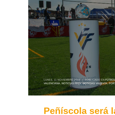
LUNES, 11 NOVIEMBRE 2019
/
PUBLICADO EN
FÚTBOL
VALENCIANA
,
NOTICIAS FFCV
,
NOTICIAS VALENTA
,
POR
Peñíscola será 