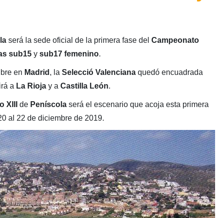
la
será la sede oficial de la primera fase del
Campeonato
as sub15
y
sub17
femenino
.
ubre en
Madrid
, la
Selecció Valenciana
quedó encuadrada
irá a
La Rioja
y a
Castilla León
.
o XIII
de
Peníscola
será el escenario que acoja esta primera
20 al 22 de diciembre de 2019.