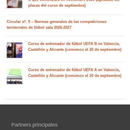
plazas del curso de septiembre)
Circular nº. 5 – Normas generales de las competiciones
territoriales de fútbol sala 2026-2027
Curso de entrenador de fútbol UEFA B en Valencia,
Castellón y Alicante (comienzo el 20 de septiembre)
Curso de entrenador de fútbol UEFA A en Valencia,
Castellón y Alicante (comienzo el 20 de septiembre)
Partners principales