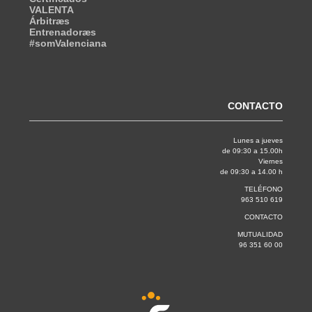
VALENTA
Árbitræs
Entrenadoræs
#somValenciana
CONTACTO
Lunes a jueves
de 09:30 a 15.00h
Viernes
de 09:30 a 14.00 h
TELÉFONO
963 510 619
CONTACTO
MUTUALIDAD
96 351 60 00