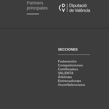
Partners
principales
SECCIONES
Federación
Competiciones
Certificados
VALENTA
Árbitræs
Entrenadoræs
#somValenciana