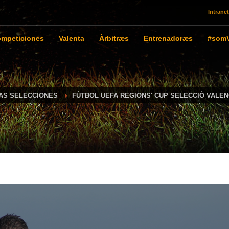
Intranet
mpeticiones
Valenta
Àrbitræs
Entrenadoræs
#somV
IAS SELECCIONES
FÚTBOL UEFA REGIONS' CUP SELECCIÓ VALEN