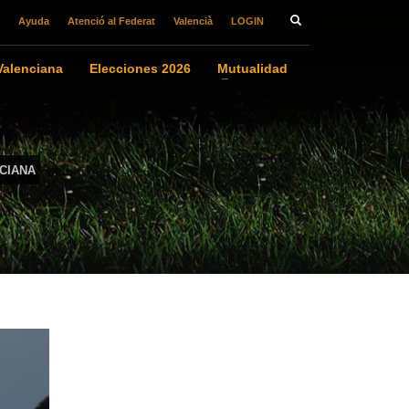
Ayuda
Atenció al Federat
Valencià
LOGIN
alenciana
Elecciones 2026
Mutualidad
CIANA