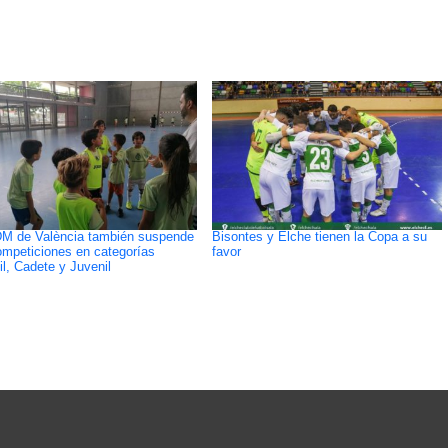
M de València también suspende
Bisontes y Elche tienen la Copa a su
ompeticiones en categorías
favor
il, Cadete y Juvenil