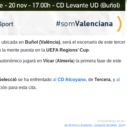
,
ubicada en
Buñol (València)
, será el escenario de este tercer
 la mente puesta en la
UEFA Regions’ Cup
.
 autonómico jugará en
Vícar
(
Almería
) la primera fase de este
Selecció
se ha enfrentado
al
CD Alcoyano
, de
Tercera
, y
al
ión para esta cita.
ETIQUETADO BAJO:
ATLÉTICO LEVANTE
,
CONVOCATORIA
,
GUTI