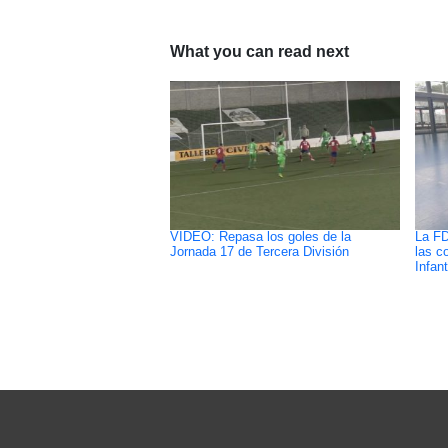
What you can read next
VIDEO: Repasa los goles de la
La FD
Jornada 17 de Tercera División
las c
Infant