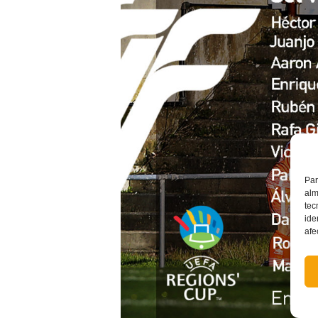
Par
alm
tec
ide
afe