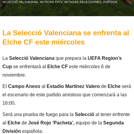
SELECCIÓ VALENCIANA
,
NOTICIAS FFCV
,
NOTICIAS SELECCIONES
,
PORTADA
La Selecció Valenciana se enfrenta al
Elche CF este miércoles
La
Selecció Valenciana
que prepara la
UEFA Region’s
Cup
se enfrentará al
Elche CF
este miércoles 6 de
noviembre.
El
Campo Anexo
al
Estadio Martínez Valero
de
Elche
será
el escenario de este partido amistoso que comenzará a las
16:00.
Será una prueba de fuego para la
Selecció
al tener enfrente
al
Elche
de
José Rojo ‘Pacheta’,
equipo de la
Segunda
División
española.