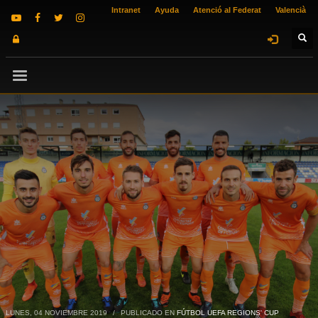
Intranet
Ayuda
Atenció al Federat
Valencià
LUNES, 04 NOVIEMBRE 2019
/
PUBLICADO EN
FÚTBOL UEFA REGIONS' CUP