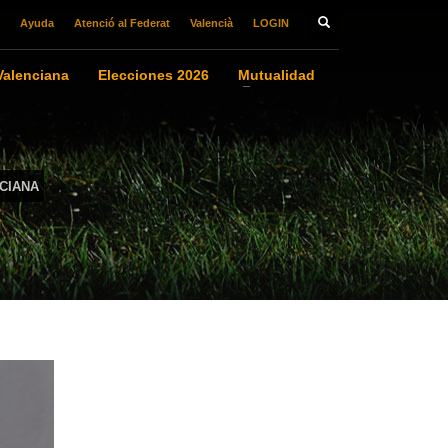
Ayuda
Atenció al Federat
Valencià
LOGIN
alenciana
Elecciones 2026
Mutualidad
CIANA