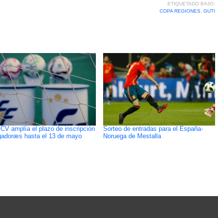
ETIQUETADO BAJO:
COPA REGIONES
,
GUTI
CV amplía el plazo de inscripción
Sorteo de entradas para el España-
gadoræs hasta el 13 de mayo
Noruega de Mestalla