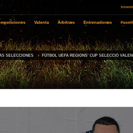
Intranet
mpeticiones
Valenta
Àrbitræs
Entrenadoræs
#somV
IAS SELECCIONES
FÚTBOL UEFA REGIONS' CUP SELECCIÓ VALEN