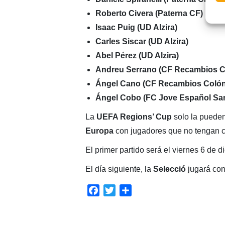
Roberto Civera (Paterna CF)
Isaac Puig (UD Alzira)
Carles Siscar (UD Alzira)
Abel Pérez (UD Alzira)
Andreu Serrano (CF Recambios Co
Ángel Cano (CF Recambios Colón 
Ángel Cobo (FC Jove Español San
La
UEFA Regions’ Cup
solo la puede
Europa
con jugadores que no tengan co
El primer partido será el viernes 6 de d
El día siguiente, la
Selecció
jugará con
Facebook
Twitter
Compartir