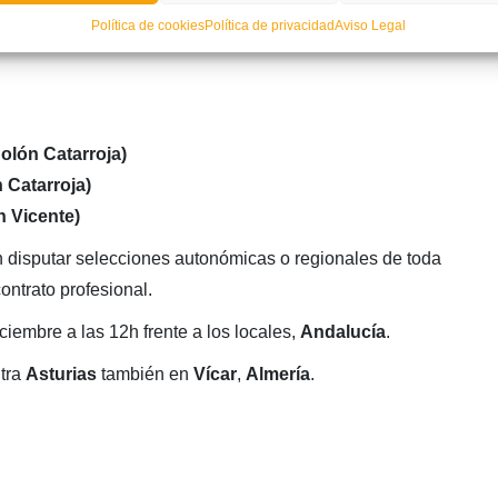
Política de cookies
Política de privacidad
Aviso Legal
lón Catarroja)
Catarroja)
 Vicente)
n disputar selecciones autonómicas o regionales de toda
ntrato profesional.
iciembre a las 12h frente a los locales,
Andalucía
.
tra
Asturias
también en
Vícar
,
Almería
.