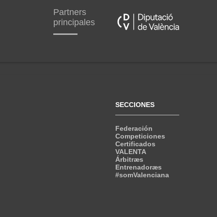
Partners
principales
SECCIONES
Federación
Competiciones
Certificados
VALENTA
Árbitræs
Entrenadoræs
#somValenciana