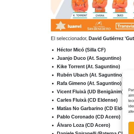
El seleccionador,
David Gutiérrez ‘Gut
Héctor Micó (Silla CF)
Juanjo Duco (At. Saguntino)
Kike Torrent (At. Saguntino)
Rubén Ubach (At. Saguntino)
Rafa Gimeno (At. Saguntino)
Par
Vicent Fluixà (UD Benigànim)
alm
Carles Fluixà (CD Eldense)
tec
ide
Matías No Garbarino (CD Eldense
afe
Pablo Coronado (CD Acero)
Álvaro Loza (CD Acero)
Daniele Spiranelli (Paterna CF)