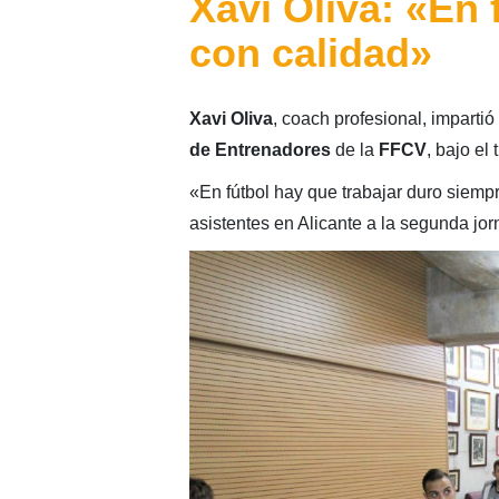
Xavi Oliva: «En 
con calidad»
Xavi Oliva
, coach profesional, imparti
de Entrenadores
de la
FFCV
, bajo el 
«En fútbol hay que trabajar duro siemp
asistentes en Alicante a la segunda jo