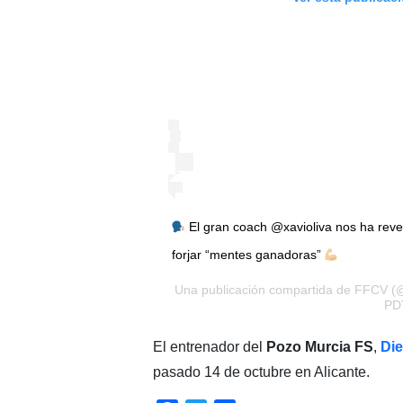
El gran coach @xavioliva nos ha reve
forjar “mentes ganadoras”
⠀⠀⠀⠀⠀⠀⠀⠀
Una publicación compartida de
FFCV
(@
PD
El entrenador del
Pozo Murcia FS
,
Die
pasado 14 de octubre en Alicante.