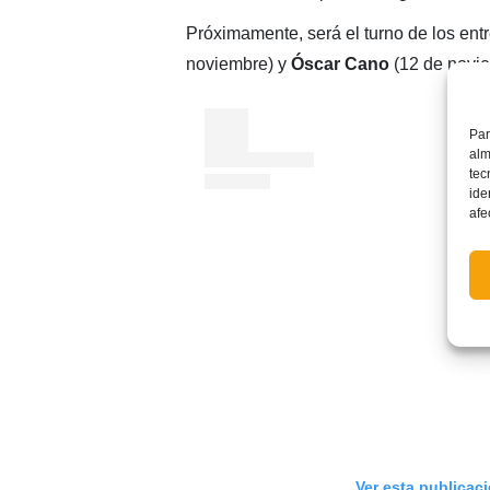
Próximamente, será el turno de los en
noviembre) y
Óscar Cano
(12 de novie
Par
alm
tec
ide
afe
Ver esta publicac