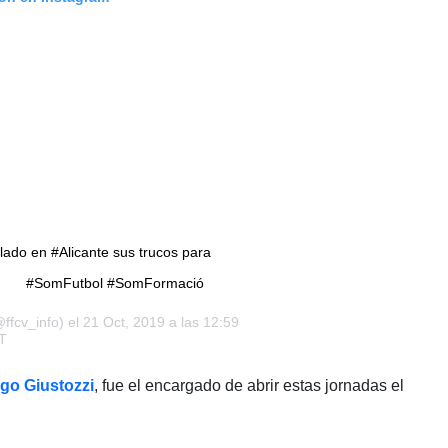
lado en #Alicante sus trucos para
⠀ #SomFutbol #SomFormació
ffcv_info) el 21 Oct, 2019 a las 12:59
T
go Giustozzi
, fue el encargado de abrir estas jornadas el