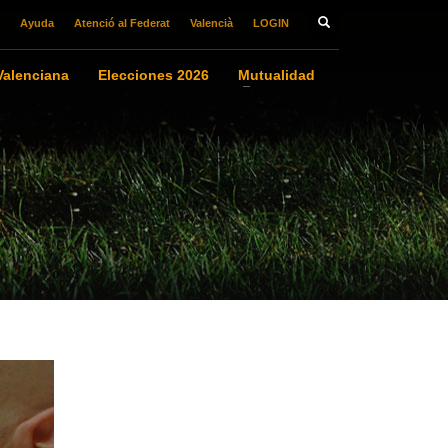
Ayuda
Atenció al Federat
Valencià
LOGIN
alenciana
Elecciones 2026
Mutualidad