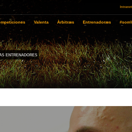
Intranet
mpeticiones
Valenta
Àrbitræs
Entrenadoræs
#somV
IAS ENTRENADORES