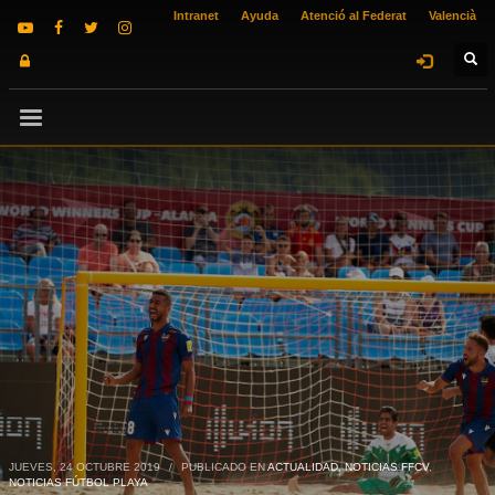
Intranet
Ayuda
Atenció al Federat
Valencià
JUEVES, 24 OCTUBRE 2019
/
PUBLICADO EN
ACTUALIDAD
,
NOTICIAS FFCV
,
NOTICIAS FÚTBOL PLAYA