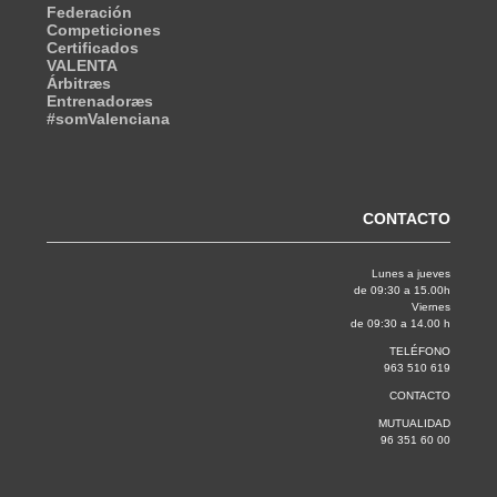
Federación
Competiciones
Certificados
VALENTA
Árbitræs
Entrenadoræs
#somValenciana
CONTACTO
Lunes a jueves
de 09:30 a 15.00h
Viernes
de 09:30 a 14.00 h
TELÉFONO
963 510 619
CONTACTO
MUTUALIDAD
96 351 60 00