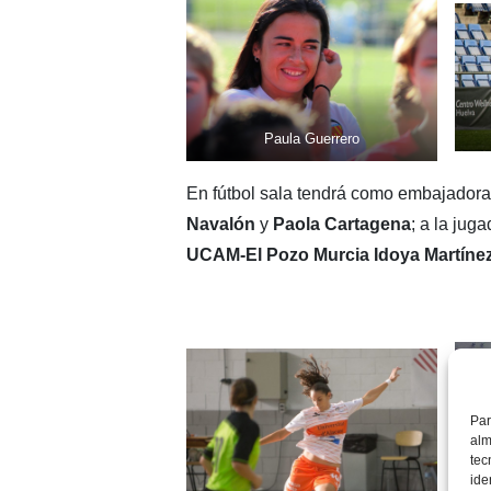
Paula Guerrero
En fútbol sala tendrá como embajadora
Navalón
y
Paola Cartagena
; a la jug
UCAM-El Pozo Murcia
Idoya Martíne
Par
alm
tec
ide