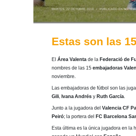
MARTES, 22 OCTUBRE 2019
/
PUBLICADO EN
NOTICI
Estas son las 1
El
Área Valenta
de la
Federació de Fu
nombres de las 15
embajadoras Valen
noviembre.
Las embajadoras de fútbol son las jug
Gili
,
Ivana Andrés
y
Ruth García
.
Junto a la jugadora del
Valencia CF P
Peiró
; la portera del
FC Barcelona
Sa
Esta última es la única jugadora en la 