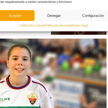
ctar negativamente a ciertas características y funciones.
Aceptar
Denegar
Configuración
Sara Navalón
Política de cookies
Política de privacidad
Aviso Legal
Aitana Benítez