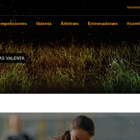
Intranet
mpeticiones
Valenta
Àrbitræs
Entrenadoræs
#somV
AS VALENTA