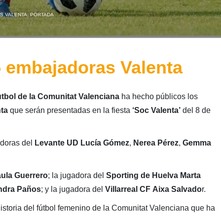
AS VALENTA
,
PORTADA
5 embajadoras Valenta
tbol de la Comunitat Valenciana
ha hecho públicos los
ta
que serán presentadas en la fiesta
‘Soc Valenta’
del 8 de
adoras del
Levante UD Lucía Gómez
,
Nerea Pérez
,
Gemma
aula Guerrero
; la jugadora del
Sporting de Huelva Marta
ndra Paños
; y la jugadora del
Villarreal CF
Aixa Salvado
r.
historia del fútbol femenino de la Comunitat Valenciana que ha