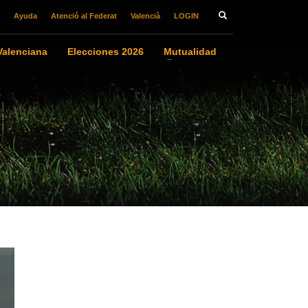
Ayuda
Atenció al Federat
Valencià
LOGIN
alenciana
Elecciones 2026
Mutualidad