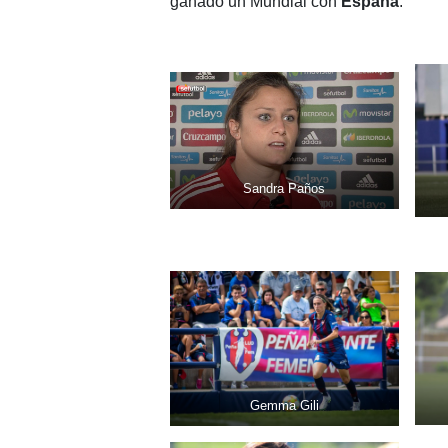
ganado un Mundial con
España
.
Sandra Paños
Gemma Gili