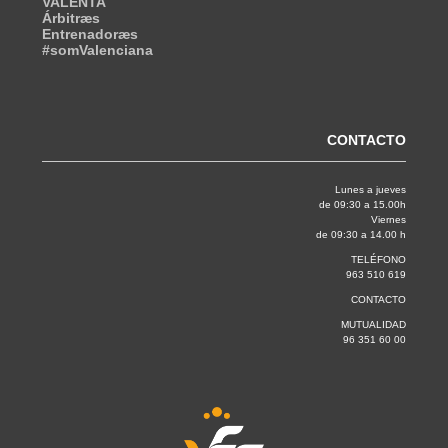
VALENTA
Árbitræs
Entrenadoræs
#somValenciana
CONTACTO
Lunes a jueves
de 09:30 a 15.00h
Viernes
de 09:30 a 14.00 h
TELÉFONO
963 510 619
CONTACTO
MUTUALIDAD
96 351 60 00