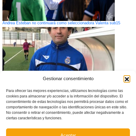
Andrea Esteban no continuará como seleccionadora Valenta sub15
Gestionar consentimiento
Para ofrecer las mejores experiencias, utilizamos tecnologías como las
cookies para almacenar y/o acceder a la información del dispositivo. El
consentimiento de estas tecnologías nos permitirá procesar datos como el
Lafora: «Tenemos equipo para afrontar cualquier reto»
comportamiento de navegación o las identificaciones únicas en este sitio.
No consentir o retirar el consentimiento, puede afectar negativamente a
ciertas características y funciones.
Aceptar