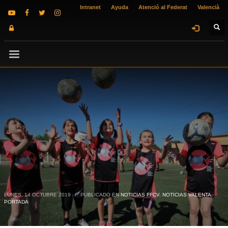
Intranet
Ayuda
Atenció al Federat
Valencià
LUNES, 14 OCTUBRE 2019
/
PUBLICADO EN
NOTICIAS FFCV
,
NOTICIAS VALENTA
,
PORTADA