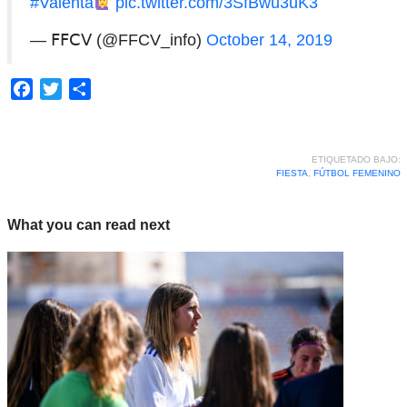
#Valenta
pic.twitter.com/3SfBwu3uK3
— 𝖥𝖥𝖢𝖵 (@FFCV_info)
October 14, 2019
Facebook
Twitter
Compartir
ETIQUETADO BAJO:
FIESTA
,
FÚTBOL FEMENINO
What you can read next