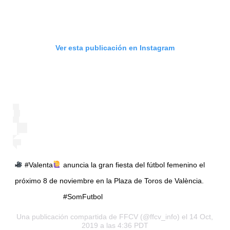
Ver esta publicación en Instagram
#Valenta
anuncia la gran fiesta del fútbol femenino el
próximo 8 de noviembre en la Plaza de Toros de València.
⠀⠀⠀⠀⠀⠀⠀⠀⠀ #SomFutbol
Una publicación compartida de
FFCV
(@ffcv_info) el 14 Oct,
2019 a las 4:36 PDT