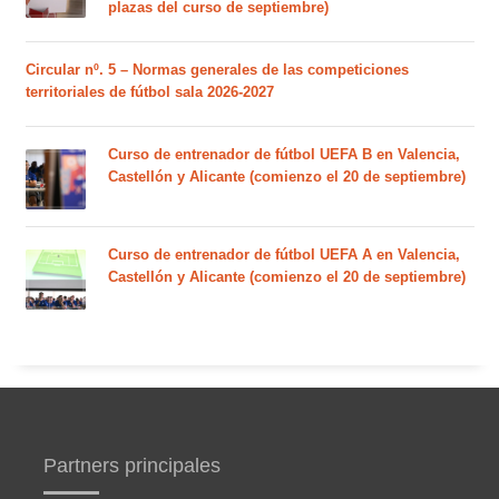
plazas del curso de septiembre)
Circular nº. 5 – Normas generales de las competiciones
territoriales de fútbol sala 2026-2027
Curso de entrenador de fútbol UEFA B en Valencia,
Castellón y Alicante (comienzo el 20 de septiembre)
Curso de entrenador de fútbol UEFA A en Valencia,
Castellón y Alicante (comienzo el 20 de septiembre)
Partners principales