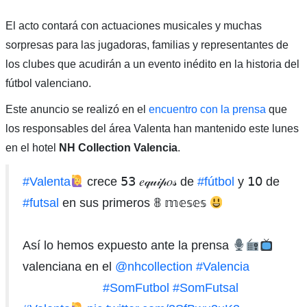
El acto contará con actuaciones musicales y muchas
sorpresas para las jugadoras, familias y representantes de
los clubes que acudirán a un evento inédito en la historia del
fútbol valenciano.
Este anuncio se realizó en el
encuentro con la prensa
que
los responsables del área Valenta han mantenido este lunes
en el hotel
NH Collection Valencia
.
#Valenta
crece 𝟧𝟥 𝑒𝓆𝓊𝒾𝓅𝑜𝓈 de
#fútbol
y 𝟣𝟢 de
#futsal
en sus primeros 𝟠 𝕞𝕖𝕤𝕖𝕤
⠀⠀⠀⠀⠀⠀⠀⠀⠀
Así lo hemos expuesto ante la prensa
valenciana en el
@nhcollection
#Valencia
⠀⠀⠀⠀⠀⠀⠀⠀⠀
#SomFutbol
#SomFutsal