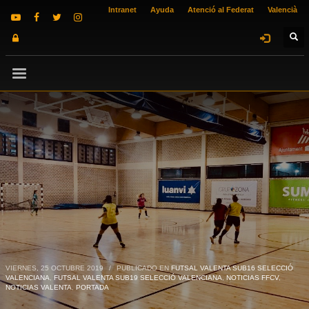
Intranet
Ayuda
Atenció al Federat
Valencià
VIERNES, 25 OCTUBRE 2019
/
PUBLICADO EN
FUTSAL VALENTA SUB16 SELECCIÓ
VALENCIANA
,
FUTSAL VALENTA SUB19 SELECCIÓ VALENCIANA
,
NOTICIAS FFCV
,
NOTICIAS VALENTA
,
PORTADA