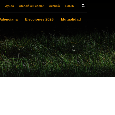
Ayuda
Atenció al Federat
Valencià
LOGIN
alenciana
Elecciones 2026
Mutualidad