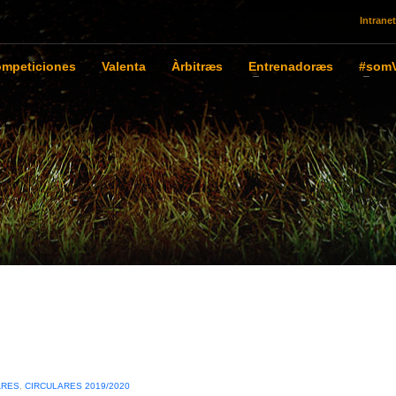
Intranet
mpeticiones
Valenta
Àrbitræs
Entrenadoræs
#somV
ARES
,
CIRCULARES 2019/2020