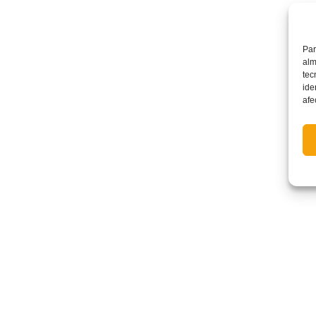
Par
alm
tec
ide
afe