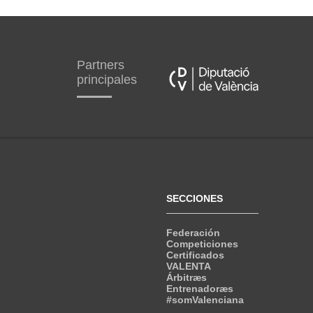
Partners
principales
SECCIONES
Federación
Competiciones
Certificados
VALENTA
Árbitræs
Entrenadoræs
#somValenciana