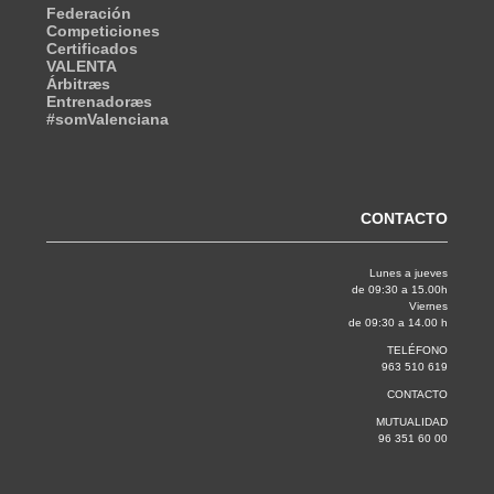
Federación
Competiciones
Certificados
VALENTA
Árbitræs
Entrenadoræs
#somValenciana
CONTACTO
Lunes a jueves
de 09:30 a 15.00h
Viernes
de 09:30 a 14.00 h
TELÉFONO
963 510 619
CONTACTO
MUTUALIDAD
96 351 60 00