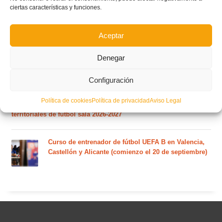
ciertas características y funciones.
El calendario del grupo VI de Tercera Federación
RFEF para la temporada 2026/27 se sorteará el
martes 4 de agosto
Aceptar
Nuevo curso de Entrenador de fútbol Licencia UEFA
Denegar
C que comenzará en noviembre 2026 (agotadas las
plazas del curso de septiembre)
Configuración
Política de cookies
Política de privacidad
Aviso Legal
Circular nº. 5 – Normas generales de las competiciones
territoriales de fútbol sala 2026-2027
Curso de entrenador de fútbol UEFA B en Valencia,
Castellón y Alicante (comienzo el 20 de septiembre)