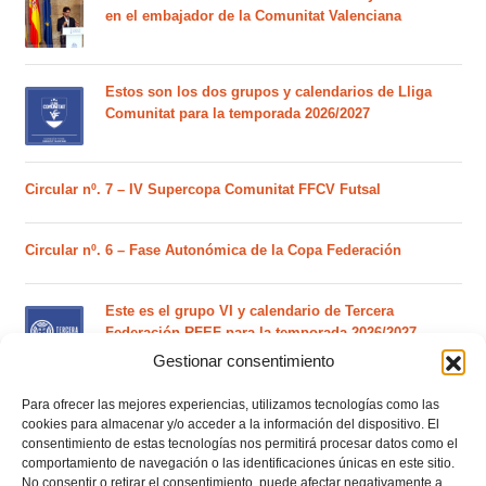
en el embajador de la Comunitat Valenciana
Estos son los dos grupos y calendarios de Lliga
Comunitat para la temporada 2026/2027
Circular nº. 7 – IV Supercopa Comunitat FFCV Futsal
Circular nº. 6 – Fase Autonómica de la Copa Federación
Este es el grupo VI y calendario de Tercera
Federación RFEF para la temporada 2026/2027
Gestionar consentimiento
Para ofrecer las mejores experiencias, utilizamos tecnologías como las
Este es el grupo de la Lliga Autonòmica Juvenil de
cookies para almacenar y/o acceder a la información del dispositivo. El
fútbol sala de la temporada 2026/2027
consentimiento de estas tecnologías nos permitirá procesar datos como el
comportamiento de navegación o las identificaciones únicas en este sitio.
No consentir o retirar el consentimiento, puede afectar negativamente a