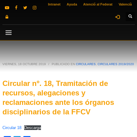
Intranet
Ayuda
Atenció al Federat
Valencià
VIERNES, 18 OCTUBRE 2019
/
PUBLICADO EN
CIRCULARES
,
CIRCULARES 2019/2020
Circular nº. 18, Tramitación de
recursos, alegaciones y
reclamaciones ante los órganos
disciplinarios de la FFCV
Circular 18
Descarga