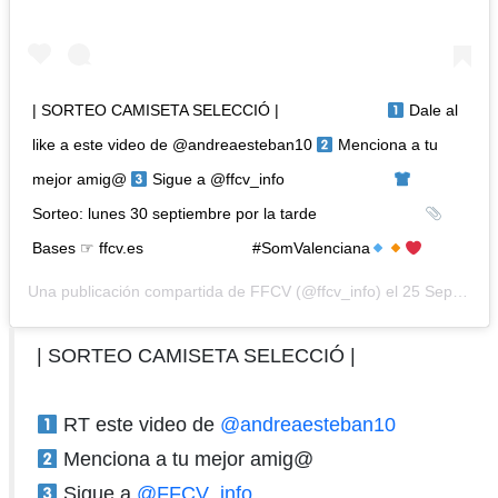
| SORTEO CAMISETA SELECCIÓ | ⠀⠀⠀⠀⠀⠀⠀⠀⠀
Dale al
like a este video de @andreaesteban10
Menciona a tu
mejor amig@
Sigue a @ffcv_info ⠀⠀⠀⠀⠀⠀⠀⠀⠀
Sorteo: lunes 30 septiembre por la tarde ⠀⠀⠀⠀⠀⠀⠀⠀⠀
Bases ☞ ffcv.es ⠀⠀⠀⠀⠀⠀⠀⠀⠀ #SomValenciana
Una publicación compartida de
FFCV
(@ffcv_info) el
25 Sep, 2019 a las 3:30 PDT
| SORTEO CAMISETA SELECCIÓ |
RT este video de
@andreaesteban10
Menciona a tu mejor amig@
Sigue a
@FFCV_info