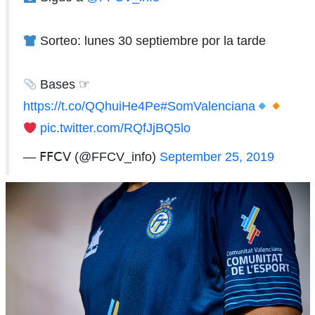
Sorteo: lunes 30 septiembre por la tarde
Bases ☞
https://t.co/QQhuiHe4Pe
#SomValenciana
pic.twitter.com/RQfJjBQ5lo
— 𝖥𝖥𝖢𝖵 (@FFCV_info)
September 25, 2019