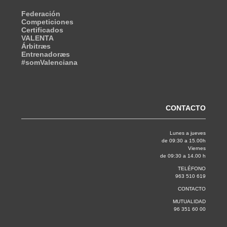
Federación
Competiciones
Certificados
VALENTA
Árbitræs
Entrenadoræs
#somValenciana
CONTACTO
Lunes a jueves
de 09:30 a 15.00h
Viernes
de 09:30 a 14.00 h
TELÉFONO
963 510 619
CONTACTO
MUTUALIDAD
96 351 60 00