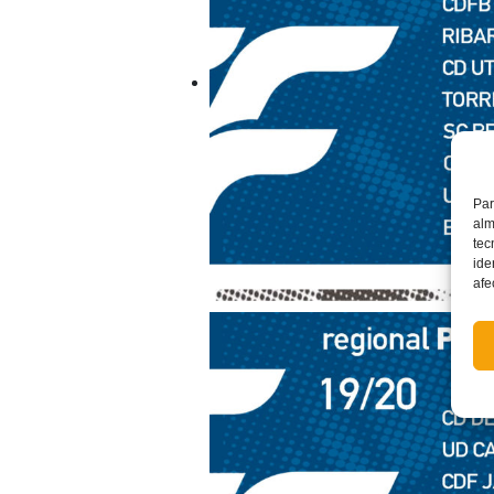
Par
alm
tec
ide
afe