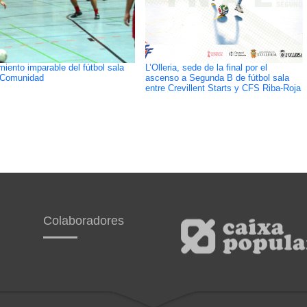
miento imparable del fútbol sala
L’Olleria, sede de la final por el
 Comunidad
ascenso a Segunda B de fútbol sala
entre Crevillent Starts y CFS Riba-Roja
Colaboradores