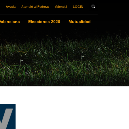
Ayuda
Atenció al Federat
Valencià
LOGIN
alenciana
Elecciones 2026
Mutualidad