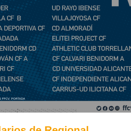
S FFCV
,
PORTADA
arios de Regional