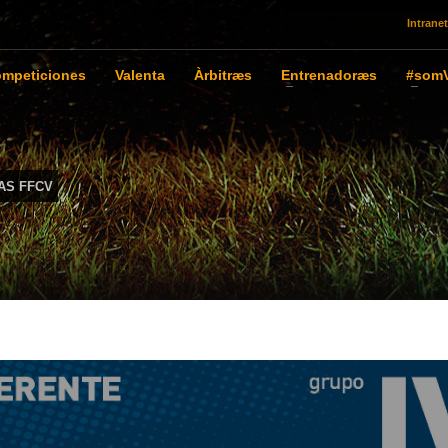
Intranet
mpeticiones
Valenta
Àrbitræs
Entrenadoræs
#somV
AS FFCV