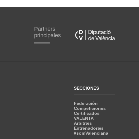
Partners
principales
SECCIONES
Federación
Competiciones
Certificados
VALENTA
Árbitræs
Entrenadoræs
#somValenciana