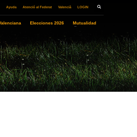
Ayuda
Atenció al Federat
Valencià
LOGIN
alenciana
Elecciones 2026
Mutualidad