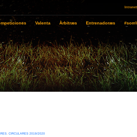
Intranet
mpeticiones
Valenta
Àrbitræs
Entrenadoræs
#somV
ARES
,
CIRCULARES 2019/2020