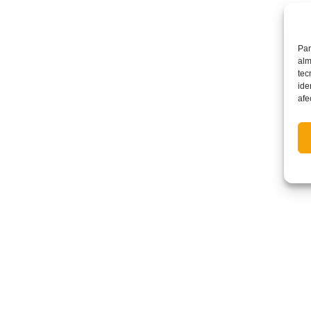
Par
alm
tec
ide
afe