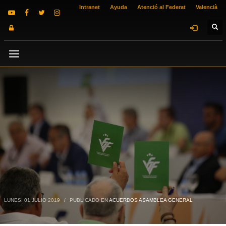
Intranet
Ayuda
Atenció al Federat
Valencià
LUNES, 01 JULIO 2019
/
PUBLICADO EN
ACUERDOS ASAMBLEA GENERAL