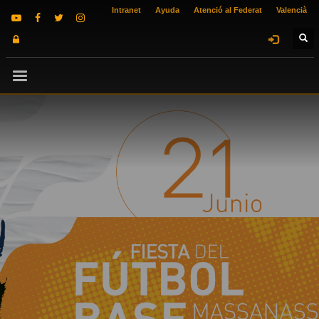
Intranet
Ayuda
Atenció al Federat
Valencià