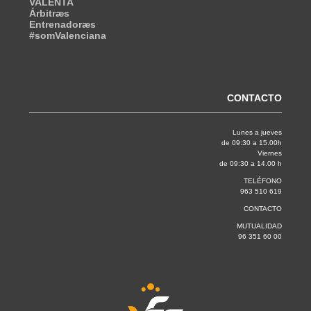
VALENTA
Árbitræs
Entrenadoræs
#somValenciana
CONTACTO
Lunes a jueves
de 09:30 a 15.00h
Viernes
de 09:30 a 14.00 h
TELÉFONO
963 510 619
CONTACTO
MUTUALIDAD
96 351 60 00