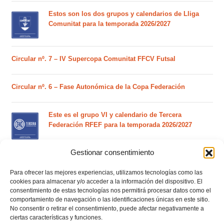
Estos son los dos grupos y calendarios de Lliga
Comunitat para la temporada 2026/2027
Circular nº. 7 – IV Supercopa Comunitat FFCV Futsal
Circular nº. 6 – Fase Autonómica de la Copa Federación
Este es el grupo VI y calendario de Tercera
Federación RFEF para la temporada 2026/2027
Gestionar consentimiento
Este es el grupo de la Lliga Autonòmica Juvenil de
fútbol sala de la temporada 2026/2027
Para ofrecer las mejores experiencias, utilizamos tecnologías como las
cookies para almacenar y/o acceder a la información del dispositivo. El
consentimiento de estas tecnologías nos permitirá procesar datos como el
comportamiento de navegación o las identificaciones únicas en este sitio.
El calendario del grupo VI de Tercera Federación
No consentir o retirar el consentimiento, puede afectar negativamente a
RFEF para la temporada 2026/27 se sorteará el
ciertas características y funciones.