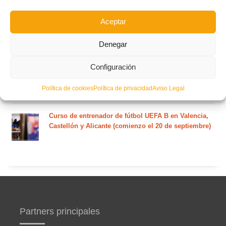
martes 4 de agosto
Aceptar
Nuevo curso de Entrenador de fútbol Licencia UEFA
C que comenzará en noviembre 2026 (agotadas las
Denegar
plazas del curso de septiembre)
Configuración
Circular nº. 5 – Normas generales de las competiciones
territoriales de fútbol sala 2026-2027
Política de cookies
Política de privacidad
Aviso Legal
Curso de entrenador de fútbol UEFA B en Valencia,
Castellón y Alicante (comienzo el 20 de septiembre)
Partners principales