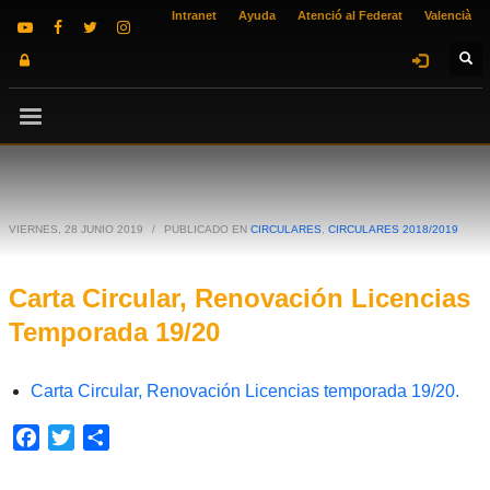
Intranet
Ayuda
Atenció al Federat
Valencià
VIERNES, 28 JUNIO 2019
/
PUBLICADO EN
CIRCULARES
,
CIRCULARES 2018/2019
Carta Circular, Renovación Licencias
Temporada 19/20
Carta Circular, Renovación Licencias temporada 19/20.
Facebook
Twitter
Compartir