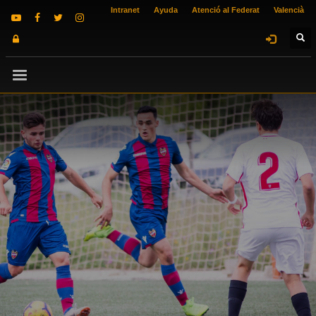
Intranet
Ayuda
Atenció al Federat
Valencià