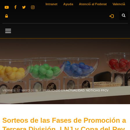
Intranet
Ayuda
Atenció al Federat
Valencià
VIERNES, 17 MAYO 2019
/
PUBLICADO EN
ACTUALIDAD
,
NOTICIAS FFCV
Sorteos de las Fases de Promoción a
Tercera División, LNJ y Copa del Rey