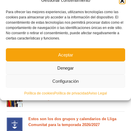
Gestionar consentimiento
Para ofrecer las mejores experiencias, utilizamos tecnologías como las
cookies para almacenar y/o acceder a la información del dispositivo. El
consentimiento de estas tecnologías nos permitirá procesar datos como el
comportamiento de navegación o las identificaciones únicas en este sitio.
No consentir o retirar el consentimiento, puede afectar negativamente a
ciertas características y funciones.
Aceptar
Denegar
POSTS RECIENTES
Configuración
Ferran Torres se da un baño de masas y se convierte
Política de cookies
Política de privacidad
Aviso Legal
en el embajador de la Comunitat Valenciana
Estos son los dos grupos y calendarios de Lliga
Comunitat para la temporada 2026/2027