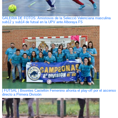
GALERÍA DE FOTOS: Amistosos de la Selecció Valenciana masculina
sub12 y sub14 de futsal en la UPV ante Alboraya FS
| FUTSAL | Bisontes Castellón Femenino afronta el play-off por el ascenso
directo a Primera División