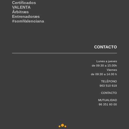
Certificados
VALENTA
Árbitræs
Entrenadoræs
#somValenciana
CONTACTO
Lunes a jueves
de 09:30 a 15.00h
Viernes
de 09:30 a 14.00 h
TELÉFONO
963 510 619
CONTACTO
MUTUALIDAD
96 351 60 00