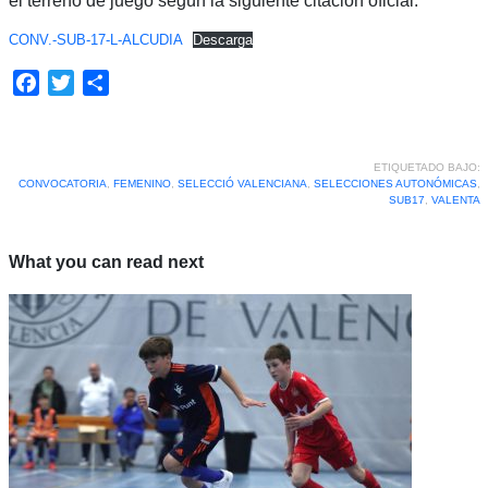
el terreno de juego según la siguiente citación oficial:
CONV.-SUB-17-L-ALCUDIA
Descarga
Facebook
Twitter
Compartir
ETIQUETADO BAJO:
CONVOCATORIA
,
FEMENINO
,
SELECCIÓ VALENCIANA
,
SELECCIONES AUTONÓMICAS
,
SUB17
,
VALENTA
What you can read next