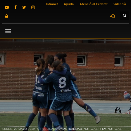
Intranet
Ayuda
Atenció al Federat
Valencià
LUNES, 20 MAYO 2019
/
PUBLICADO EN
ACTUALIDAD
,
NOTICIAS FFCV
,
NOTICIAS