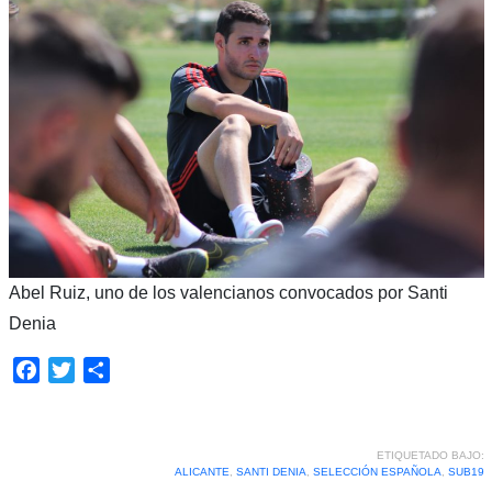
Abel Ruiz, uno de los valencianos convocados por Santi
Denia
Facebook
Twitter
Compartir
ETIQUETADO BAJO:
ALICANTE
,
SANTI DENIA
,
SELECCIÓN ESPAÑOLA
,
SUB19