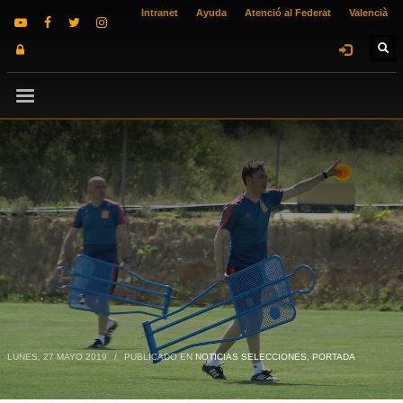
Intranet
Ayuda
Atenció al Federat
Valencià
LUNES, 27 MAYO 2019
/
PUBLICADO EN
NOTICIAS SELECCIONES
,
PORTADA