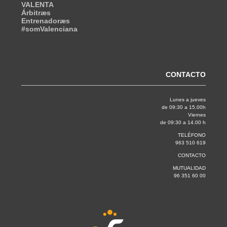
VALENTA
Árbitræs
Entrenadoræs
#somValenciana
CONTACTO
Lunes a jueves
de 09:30 a 15.00h
Viernes
de 09:30 a 14.00 h
TELÉFONO
963 510 619
CONTACTO
MUTUALIDAD
96 351 60 00