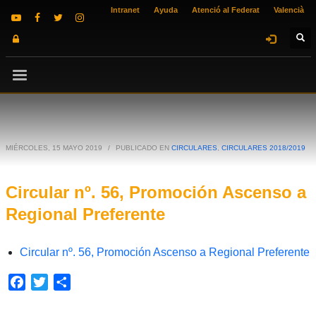
Intranet
Ayuda
Atenció al Federat
Valencià
MIÉRCOLES, 15 MAYO 2019
/
PUBLICADO EN
CIRCULARES
,
CIRCULARES 2018/2019
Circular nº. 56, Promoción Ascenso a
Regional Preferente
Circular nº. 56, Promoción Ascenso a Regional Preferente
Facebook
Twitter
Compartir