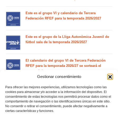
Este es el grupo VI y calendario de Tercera
Federación RFEF para la temporada 2026/2027
Este es el grupo de la Lliga Autonòmica Juvenil de
fútbol sala de la temporada 2026/2027
El calendario del grupo VI de Tercera Federación
RFEF para la temporada 2026/27 se sorteará el
martes 4 de agosto
Gestionar consentimiento
Nuevo curso de Entrenador de fútbol Licencia UEFA
Para ofrecer las mejores experiencias, utilizamos tecnologías como las
C que comenzará en noviembre 2026 (agotadas las
cookies para almacenar y/o acceder a la información del dispositivo. El
plazas del curso de septiembre)
consentimiento de estas tecnologías nos permitirá procesar datos como el
comportamiento de navegación o las identificaciones únicas en este sitio.
No consentir o retirar el consentimiento, puede afectar negativamente a
ciertas características y funciones.
Circular nº. 5 – Normas generales de las competiciones
territoriales de fútbol sala 2026-2027