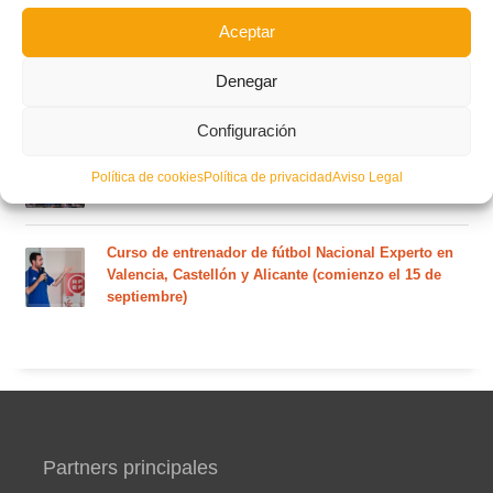
Aceptar
Curso de entrenador de fútbol UEFA B en Valencia,
Castellón y Alicante (comienzo el 20 de septiembre)
Denegar
Configuración
Curso de entrenador de fútbol UEFA A en Valencia,
Castellón y Alicante (comienzo el 20 de septiembre)
Política de cookies
Política de privacidad
Aviso Legal
Curso de entrenador de fútbol Nacional Experto en
Valencia, Castellón y Alicante (comienzo el 15 de
septiembre)
Partners principales