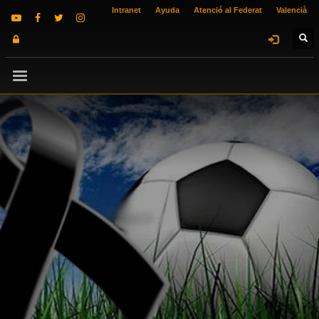
Intranet
Ayuda
Atenció al Federat
Valencià