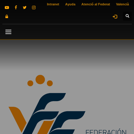
Intranet
Ayuda
Atenció al Federat
Valencià