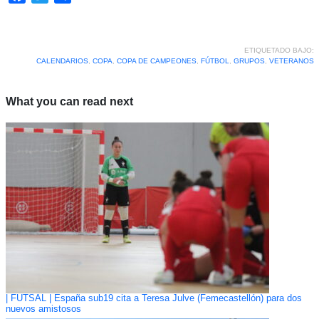
ETIQUETADO BAJO:
CALENDARIOS
,
COPA
,
COPA DE CAMPEONES
,
FÚTBOL
,
GRUPOS
,
VETERANOS
What you can read next
| FUTSAL | España sub19 cita a Teresa Julve (Femecastellón) para dos
nuevos amistosos