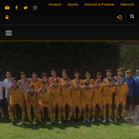
Intranet
Ayuda
Atenció al Federat
Valencià