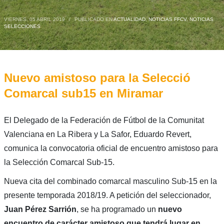
VIERNES, 05 ABRIL 2019
/
PUBLICADO EN
ACTUALIDAD
,
NOTICIAS FFCV
,
NOTICIAS
SELECCIONES
Nuevo amistoso para la Selecció
Comarcal sub15 en Miramar
El Delegado de la Federación de Fútbol de la Comunitat
Valenciana en La Ribera y La Safor, Eduardo Revert,
comunica la convocatoria oficial de encuentro amistoso para
la Selección Comarcal Sub-15.
Nueva cita del combinado comarcal masculino Sub-15 en la
presente temporada 2018/19. A petición del seleccionador,
Juan Pérez Sarrión
, se ha programado un
nuevo
encuentro de carácter amistoso que tendrá lugar en