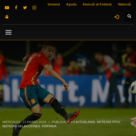
Intranet
Ayuda
Atenció al Federat
Valencià
MIÉRCOLES, 13 MARZO 2019
/
PUBLICADO EN
ACTUALIDAD
,
NOTICIAS FFCV
,
NOTICIAS SELECCIONES
,
PORTADA