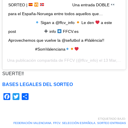
SORTEO |
⠀⠀⠀⠀⠀⠀⠀⠀⠀ Una entrada DOBLE
para el España-Noruega entre todos aquellos que…
⠀⠀⠀⠀⠀⠀⠀⠀⠀
Sigan a @ffcv_info
Le den
a este
post ⠀⠀⠀⠀⠀⠀⠀⠀⠀
info
FFCV.es ⠀⠀⠀⠀⠀⠀⠀⠀⠀
Aprovechemos que vuelve la @sefutbol a #València!!
⠀⠀⠀⠀⠀⠀⠀⠀⠀ #SomValenciana
Una publicación compartida de
FFCV
(@ffcv_info) el
13 Mar, 2019 a las 4:23 PDT
SUERTE!!
BASES LEGALES DEL SORTEO
Facebook
Twitter
Compartir
ETIQUETADO BAJO:
FEDERACIÓN VALENCIANA
,
FFCV
,
SELECCIÓN ESPAÑOLA
,
SORTEO ENTRADAS