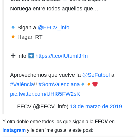
Noruega entre todos aquellos que…
Sigan a
@FFCV_info
Hagan RT
info
https://t.co/IUtumfJrIn
Aprovechemos que vuelve la
@SeFutbol
a
#València
!!
#SomValenciana
pic.twitter.com/UHf85FW2sK
— FFCV (@FFCV_info)
13 de marzo de 2019
Y otra doble entre todos los que sigan a la
FFCV
en
Instagram
y le den ‘me gusta’ a este post: